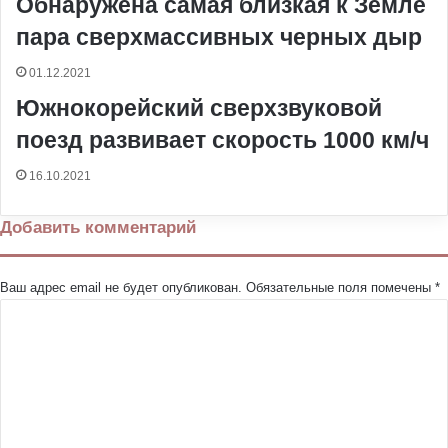
Обнаружена самая близкая к Земле
пара сверхмассивных черных дыр
01.12.2021
Южнокорейский сверхзвуковой
поезд развивает скорость 1000 км/ч
16.10.2021
Добавить комментарий
Ваш адрес email не будет опубликован.
Обязательные поля помечены
*
К
о
м
м
е
н
т