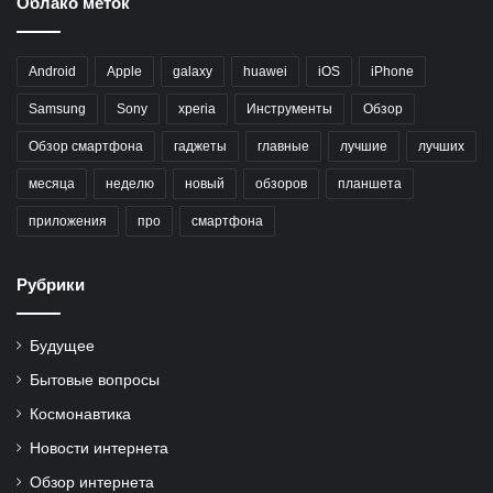
Облако меток
Android
Apple
galaxy
huawei
iOS
iPhone
Samsung
Sony
xperia
Инструменты
Обзор
Обзор смартфона
гаджеты
главные
лучшие
лучших
месяца
неделю
новый
обзоров
планшета
приложения
про
смартфона
Рубрики
Будущее
Бытовые вопросы
Космонавтика
Новости интернета
Обзор интернета