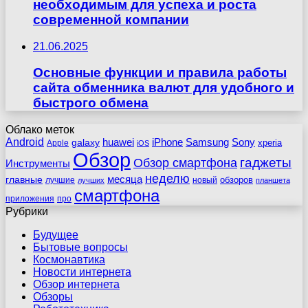
необходимым для успеха и роста
современной компании
21.06.2025
Основные функции и правила работы
сайта обменника валют для удобного и
быстрого обмена
Облако меток
Android
huawei
iPhone
Samsung
Sony
galaxy
xperia
Apple
iOS
Обзор
гаджеты
Обзор смартфона
Инструменты
неделю
главные
месяца
обзоров
лучшие
новый
лучших
планшета
смартфона
приложения
про
Рубрики
Будущее
Бытовые вопросы
Космонавтика
Новости интернета
Обзор интернета
Обзоры