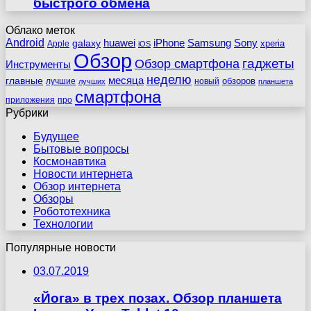
быстрого обмена
Облако меток
Android
huawei
iPhone
Samsung
Sony
galaxy
xperia
Apple
iOS
Обзор
гаджеты
Обзор смартфона
Инструменты
неделю
главные
месяца
обзоров
лучшие
новый
лучших
планшета
смартфона
приложения
про
Рубрики
Будущее
Бытовые вопросы
Космонавтика
Новости интернета
Обзор интернета
Обзоры
Робототехника
Технологии
Популярные новости
03.07.2019
«Йога» в трех позах. Обзор планшета