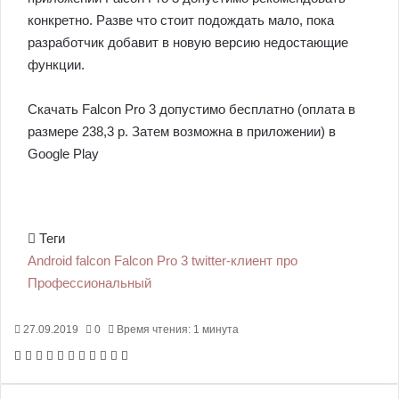
конкретно. Разве что стоит подождать мало, пока
разработчик добавит в новую версию недостающие
функции.
Скачать Falcon Pro 3 допустимо бесплатно (оплата в
размере 238,3 р. Затем возможна в приложении) в
Google Play
Теги
Android
falcon
Falcon Pro 3
twitter-клиент
про
Профессиональный
27.09.2019
0
Время чтения: 1 минута
F
X
P
В
О
M
M
W
T
V
П
a
i
к
д
e
e
h
e
i
е
c
n
о
н
s
s
a
l
b
ч