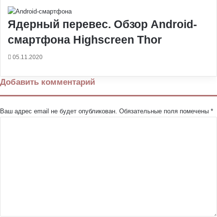
Ядерный перевес. Обзор Android-
смартфона Highscreen Thor
05.11.2020
Добавить комментарий
Ваш адрес email не будет опубликован.
Обязательные поля помечены
*
К
о
м
м
е
н
т
а
р