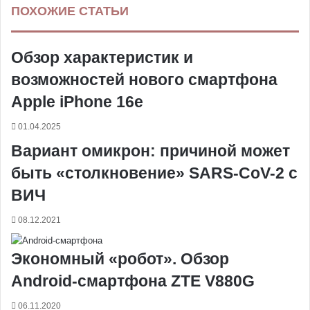
ПОХОЖИЕ СТАТЬИ
e
t
н
о
s
s
t
e
e
а
b
e
т
к
e
e
s
g
r
т
o
r
а
л
n
n
A
r
а
Обзор характеристик и
o
e
к
а
g
g
p
a
т
k
s
т
с
e
e
p
m
ь
возможностей нового смартфона
t
е
с
r
r
н
Apple iPhone 16e
и
к
01.04.2025
и
Вариант омикрон: причиной может
быть «столкновение» SARS-CoV-2 с
ВИЧ
08.12.2021
Экономный «робот». Обзор
Android-смартфона ZTE V880G
06.11.2020