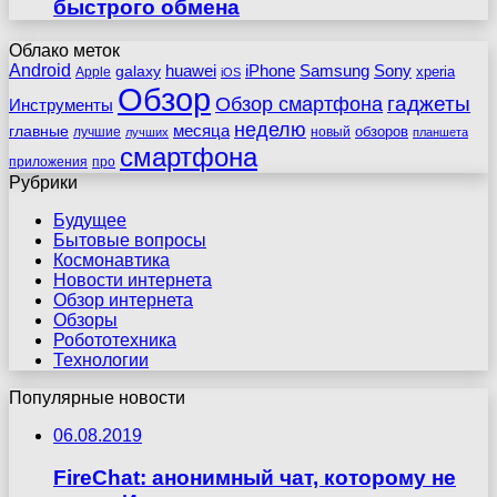
быстрого обмена
Облако меток
Android
huawei
iPhone
Samsung
Sony
galaxy
xperia
Apple
iOS
Обзор
гаджеты
Обзор смартфона
Инструменты
неделю
главные
месяца
обзоров
лучшие
новый
лучших
планшета
смартфона
приложения
про
Рубрики
Будущее
Бытовые вопросы
Космонавтика
Новости интернета
Обзор интернета
Обзоры
Робототехника
Технологии
Популярные новости
06.08.2019
FireChat: анонимный чат, которому не