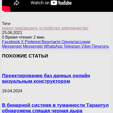
Теги
новое
производить
устройство
электричество
25.06.2021
0
Время чтения: 2 мин.
Facebook
X
Pinterest
Вконтакте
Одноклассники
Messenger
Messenger
WhatsApp
Telegram
Viber
Печатать
ПОХОЖИЕ СТАТЬИ
Проектирование баз данных онлайн
визуальным конструктором
19.04.2024
В бинарной системе в туманности Тарантул
обнаружена спящая черная дыра