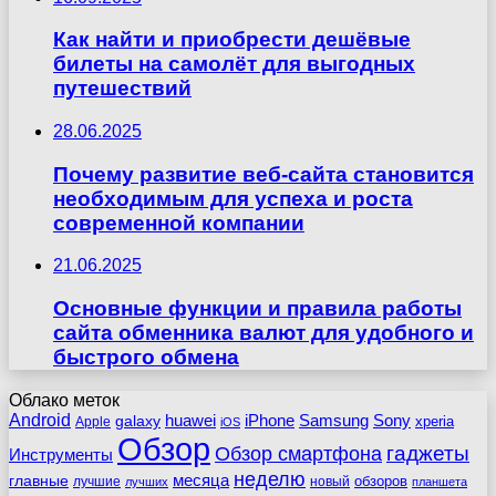
Как найти и приобрести дешёвые
билеты на самолёт для выгодных
путешествий
28.06.2025
Почему развитие веб-сайта становится
необходимым для успеха и роста
современной компании
21.06.2025
Основные функции и правила работы
сайта обменника валют для удобного и
быстрого обмена
Облако меток
Android
huawei
iPhone
Samsung
Sony
galaxy
xperia
Apple
iOS
Обзор
гаджеты
Обзор смартфона
Инструменты
неделю
главные
месяца
обзоров
лучшие
новый
лучших
планшета