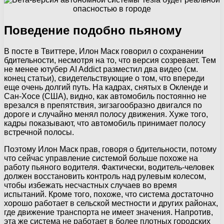
Поведение подобно пьяному
В посте в Твиттере, Илон Маск говорил о сохранении
бдительности, несмотря на то, что версия созревает. Тем
не менее ютубер AI Addict разместил два видео (см.
конец статьи), свидетельствующие о том, что впереди
еще очень долгий путь. На кадрах, снятых в Окленде и
Сан-Хосе (США), видно, как автомобиль постоянно не
врезался в препятствия, зигзагообразно двигался по
дороге и случайно менял полосу движения. Хуже того,
кадры показывают, что автомобиль принимает полосу
встречной полосы.
Поэтому Илон Маск прав, говоря о бдительности, потому
что сейчас управление системой больше похоже на
работу пьяного водителя. Фактически, водитель-человек
должен восстановить контроль над рулевым колесом,
чтобы избежать несчастных случаев во время
испытаний. Кроме того, похоже, что система достаточно
хорошо работает в сельской местности и других районах,
где движение транспорта не имеет значения. Напротив,
эта же система не работает в более плотных городских