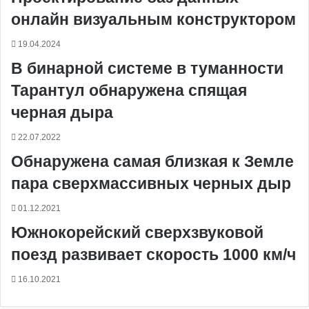
k
s
т
с
e
e
p
m
ь
онлайн визуальным конструктором
t
е
с
r
r
н
19.04.2024
и
В бинарной системе в туманности
к
и
Тарантул обнаружена спящая
черная дыра
22.07.2022
Обнаружена самая близкая к Земле
пара сверхмассивных черных дыр
01.12.2021
Южнокорейский сверхзвуковой
поезд развивает скорость 1000 км/ч
16.10.2021