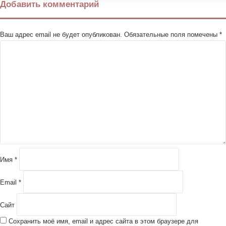
Добавить комментарий
Ваш адрес email не будет опубликован.
Обязательные поля помечены
*
К
о
м
м
е
н
т
а
р
и
й
Имя
*
*
Email
*
Сайт
Сохранить моё имя, email и адрес сайта в этом браузере для