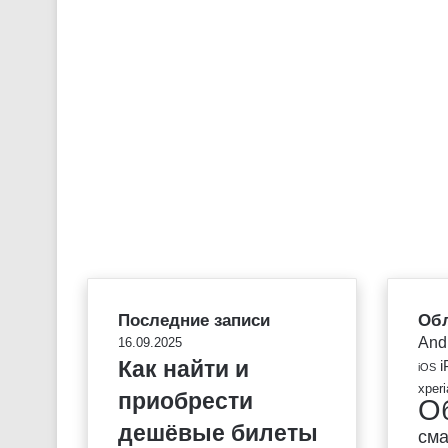
Последние записи
Обл
And
16.09.2025
Как найти и
i
iOS
xperi
приобрести
О
дешёвые билеты
см