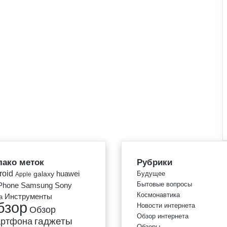
ако меток
Рубрики
roid
huawei
galaxy
Будущее
Apple
Бытовые вопросы
Phone
Samsung
Sony
Космонавтика
Инструменты
a
бзор
Новости интернета
Обзор
Обзор интернета
гаджеты
артфона
Обзоры