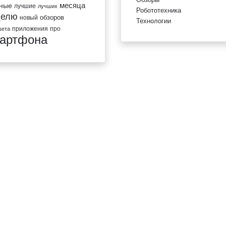
вные
месяца
лучшие
лучших
Робототехника
делю
обзоров
новый
Технологии
приложения
про
шета
артфона