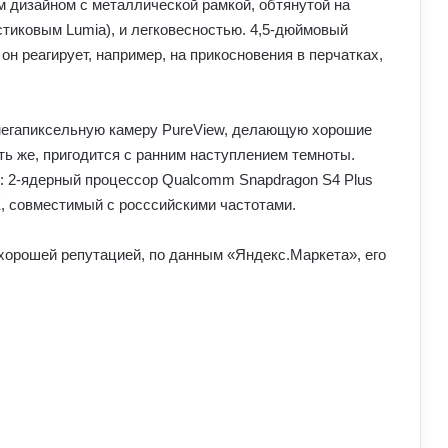
 дизайном с металлической рамкой, обтянутой на
стиковым Lumia), и легковесностью. 4,5-дюймовый
н реагирует, например, на прикосновения в перчатках,
-мегапиксельную камеру PureView, делающую хорошие
ять же, пригодится с ранним наступлением темноты.
: 2-ядерный процессор Qualcomm Snapdragon S4 Plus
TE, совместимый с росссийскими частотами.
 хорошей репутацией, по данным «Яндекс.Маркета», его