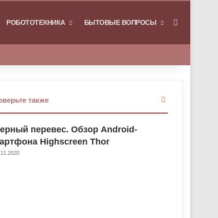
РОБОТОТЕХНИКА
БЫТОВЫЕ ВОПРОСЫ
Искать
З
оверьте также
а
к
ерный перевес. Обзор Android-
р
ы
артфона Highscreen Thor
т
.11.2020
ь