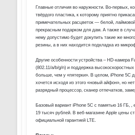
Главные отличия во наружности. Во-первых, к
твёрдого пластика, к которому приятно прикас
примечательных расцветок — белой, лаймовой, 
прекрасным подарком для дам. А также в случа
нему допустимо будет докупить такие же мног
резины, а в них находится подкладка из микро
Другие особенности устройства – HD-камера Fac
(802.11/a/b/g/n) и поддержка высокоскоростных
больше, чем у «пятерки». В целом, iPhone 5C 
хочется исходя из этого «новый айфон», но не
разрядный процессор, сканер отпечатков, замед
Базовый вариант iPhone 5C с памятью 16 ГБ, ,
19 тысяч рублей. В веб-магазине Apple цены ст
официальной гарантией LTE.