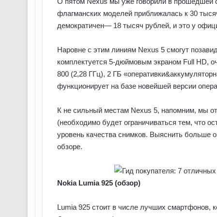
О пятом Nexus мы уже говорили в прошедшей с
флагманских моделей приближалась к 30 тысяч
демократичен— 18 тысяч рублей, и это у офи
Наровне с этим линиям Nexus 5 смогут позавид
комплектуется 5-дюймовым экраном Full HD, о
800 (2,28 ГГц), 2 ГБ «оперативки&аккумуляторн
функционирует на базе новейшей версии операц
К не сильный местам Nexus 5, напомним, мы о
(необходимо будет ограничиваться тем, что ос
уровень качества снимков. Выяснить больше о
обзоре.
Nokia Lumia 925 (обзор)
Lumia 925 стоит в числе лучших смартфонов, 