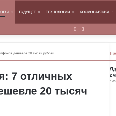
Я
ЗОРЫ
БУДУЩЕЕ
ТЕХНОЛОГИИ
КОСМОНАВТИКА
Войти
Switch skin
Пр
ртфонов дешевле 20 тысяч рублей
Яд
я: 7 отличных
см
05
ешевле 20 тысяч