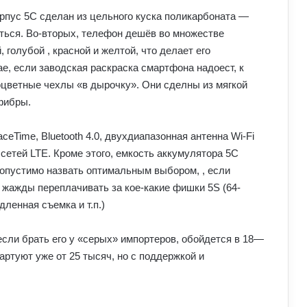
орпус 5C сделан из цельного куска поликарбоната —
аться. Во-вторых, телефон дешёв во множестве
голубой , красной и желтой, что делает его
е, если заводская раскраска смартфона надоест, к
оцветные чехлы «в дырочку». Они сделны из мягкой
фибры.
eTime, Bluetooth 4.0, двухдиапазонная антенна Wi-Fi
 сетей LTE. Кроме этого, емкость аккумулятора 5C
допустимо назвать оптимальным выбором, , если
т жажды переплачивать за кое-какие фишки 5S (64-
ленная съемка и т.п.)
 если брать его у «серых» импортеров, обойдется в 18—
артуют уже от 25 тысяч, но с поддержкой и