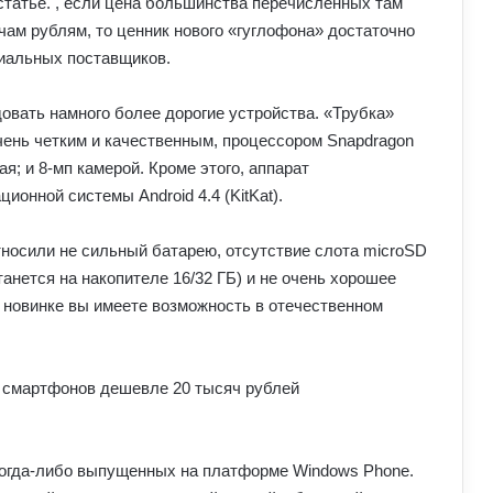
татье. , если цена большинства перечисленных там
ам рублям, то ценник нового «гуглофона» достаточно
циальных поставщиков.
овать намного более дорогие устройства. «Трубка»
чень четким и качественным, процессором Snapdragon
ая; и 8-мп камерой. Кроме этого, аппарат
ионной системы Android 4.4 (KitKat).
тносили не сильный батарею, отсутствие слота microSD
танется на накопителе 16/32 ГБ) и не очень хорошее
 новинке вы имеете возможность в отечественном
когда-либо выпущенных на платформе Windows Phone.