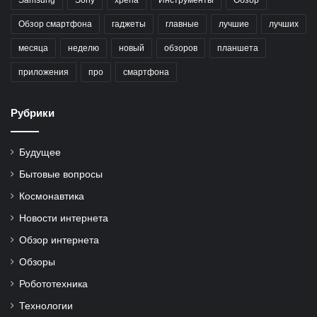
Samsung
Sony
xperia
Инструменты
Обзор
Обзор смартфона
гаджеты
главные
лучшие
лучших
месяца
неделю
новый
обзоров
планшета
приложения
про
смартфона
Рубрики
Будущее
Бытовые вопросы
Космонавтика
Новости интернета
Обзор интернета
Обзоры
Робототехника
Технологии