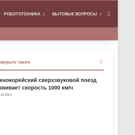
РОБОТОТЕХНИКА
БЫТОВЫЕ ВОПРОСЫ
Искать
З
оверьте также
а
к
нокорейский сверхзвуковой поезд
р
ы
звивает скорость 1000 км/ч
т
.10.2021
ь