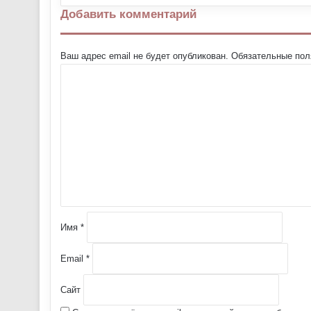
Добавить комментарий
Ваш адрес email не будет опубликован.
Обязательные по
К
о
м
м
е
н
т
а
р
и
й
Имя
*
*
Email
*
Сайт