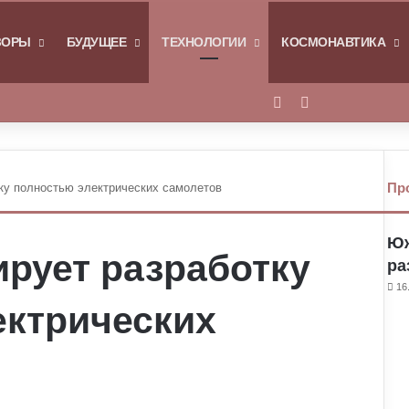
Я
ЗОРЫ
БУДУЩЕЕ
ТЕХНОЛОГИИ
КОСМОНАВТИКА
Войти
Switch skin
Пр
ку полностью электрических самолетов
Юж
рует разработку
ра
16
ектрических