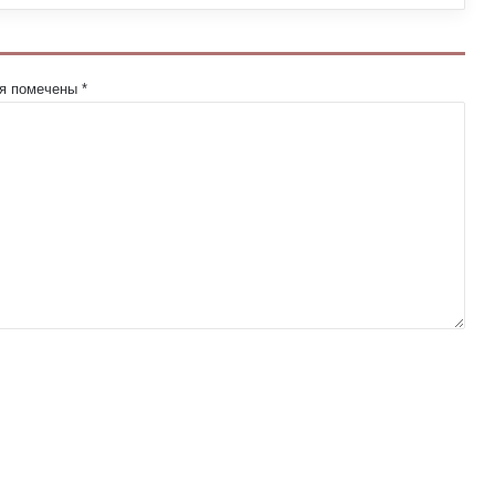
ля помечены
*