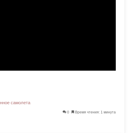
нное
самолета
0
Время чтения: 1 минута