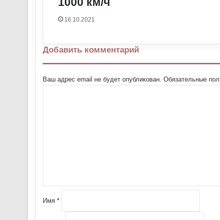
1000 км/ч
16.10.2021
Добавить комментарий
Ваш адрес email не будет опубликован.
Обязательные по
К
о
м
м
е
н
т
а
р
и
й
Имя
*
*