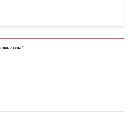
ля помечены
*