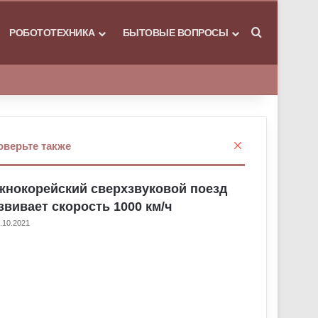
РОБОТОТЕХНИКА
БЫТОВЫЕ ВОПРОСЫ
Искать
З
оверьте также
а
к
нокорейский сверхзвуковой поезд
р
ы
звивает скорость 1000 км/ч
т
.10.2021
ь