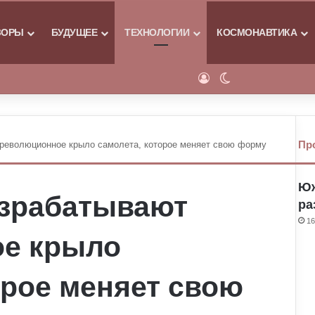
Я
ЗОРЫ
БУДУЩЕЕ
ТЕХНОЛОГИИ
КОСМОНАВТИКА
Войти
Switch skin
Пр
революционное крыло самолета, которое меняет свою форму
Юж
азрабатывают
ра
16
е крыло
орое меняет свою