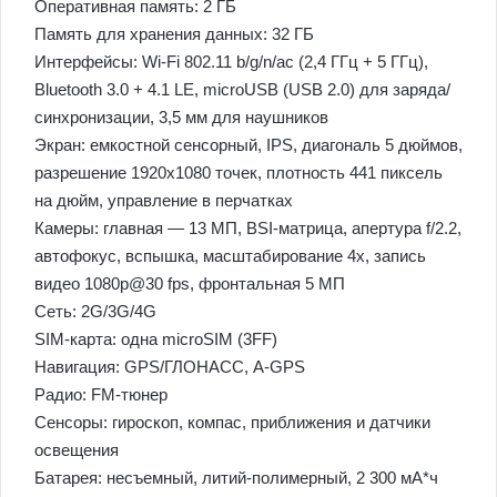
Оперативная память: 2 ГБ
Память для хранения данных: 32 ГБ
Интерфейсы: Wi-Fi 802.11 b/g/n/ac (2,4 ГГц + 5 ГГц),
Bluetooth 3.0 + 4.1 LE, microUSB (USB 2.0) для заряда/
синхронизации, 3,5 мм для наушников
Экран: емкостной сенсорный, IPS, диагональ 5 дюймов,
разрешение 1920х1080 точек, плотность 441 пиксель
на дюйм, управление в перчатках
Камеры: главная — 13 МП, BSI-матрица, апертура f/2.2,
автофокус, вспышка, масштабирование 4х, запись
видео 1080p@30 fps, фронтальная 5 МП
Сеть: 2G/3G/4G
SIM-карта: одна microSIM (3FF)
Навигация: GPS/ГЛОНАСС, A-GPS
Радио: FM-тюнер
Сенсоры: гироскоп, компас, приближения и датчики
освещения
Батарея: несъемный, литий-полимерный, 2 300 мА*ч