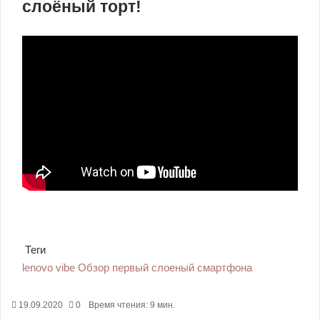
слоёный торт!
Теги
lenovo
vibe
Обзор
первый
слоеный
смартфона
19.09.2020
0
Время чтения: 9 мин.