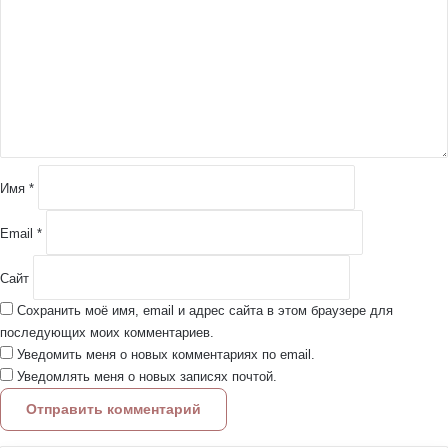
м
м
е
н
т
а
р
и
й
Имя
*
*
Email
*
Сайт
Сохранить моё имя, email и адрес сайта в этом браузере для
последующих моих комментариев.
Уведомить меня о новых комментариях по email.
Уведомлять меня о новых записях почтой.