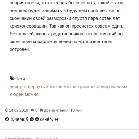
неприятности, то хотелось бы осознать, какой статус
человек будет занимать в будущем сообществе по
окончании своей разморозки спустя пара сотен лет
криоконсервации. Так как он проснется совсем один.
Без друзей, живых родственников, как выживший по
окончании кораблекрушения на малоизвестном
острове».
Теги
вернуть
вернуть к жизни
жизни
криоконсервированных
людей
можно
14.02.2019
0
Время чтения: 10 мин.
F
X
P
В
О
M
M
W
T
V
П
a
i
к
д
e
e
h
e
i
е
c
n
о
н
s
s
a
l
b
ч