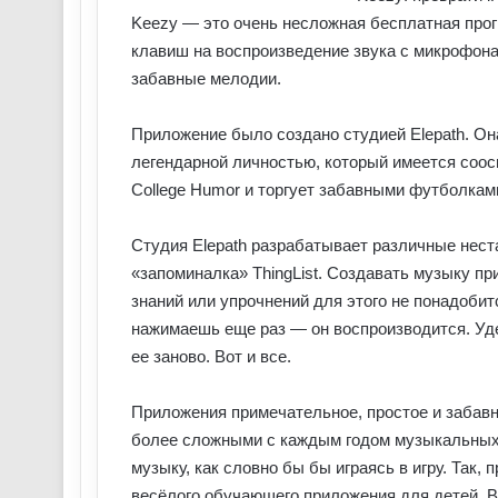
Keezy — это очень несложная бесплатная про
клавиш на воспроизведение звука с микрофона
забавные мелодии.
Приложение было создано студией Elepath. О
легендарной личностью, который имеется соос
College Humor и торгует забавными футболками
Студия Elepath разрабатывает различные нест
«запоминалка» ThingList. Создавать музыку п
знаний или упрочнений для этого не понадобит
нажимаешь еще раз — он воспроизводится. Уде
ее заново. Вот и все.
Приложения примечательное, простое и забавн
более сложными с каждым годом музыкальных
музыку, как словно бы бы играясь в игру. Так
весёлого обучающего приложения для детей. В