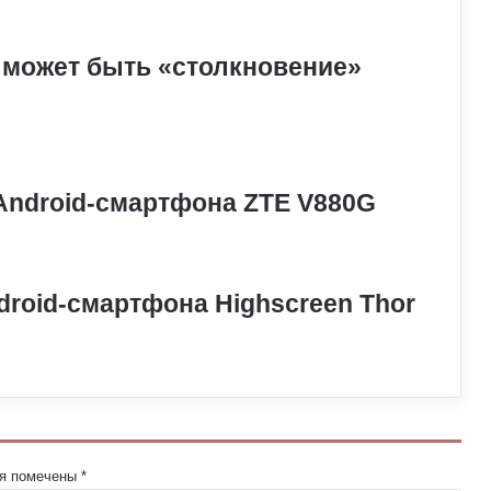
 может быть «столкновение»
Android-смартфона ZTE V880G
roid-смартфона Highscreen Thor
ля помечены
*