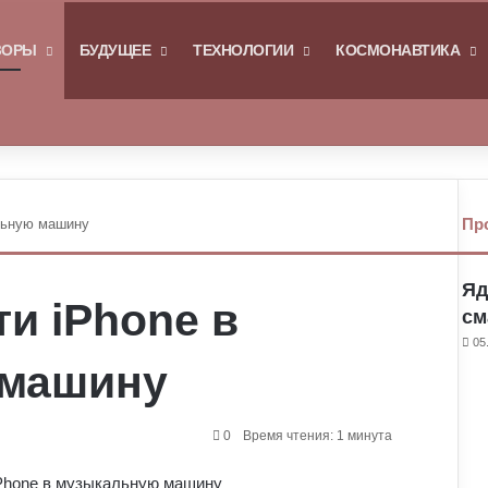
Я
ЗОРЫ
БУДУЩЕЕ
ТЕХНОЛОГИИ
КОСМОНАВТИКА
Войти
Switch skin
Пр
альную машину
З
а
Яд
к
ти iPhone в
р
см
ы
05
т
 машину
ь
0
Время чтения: 1 минута