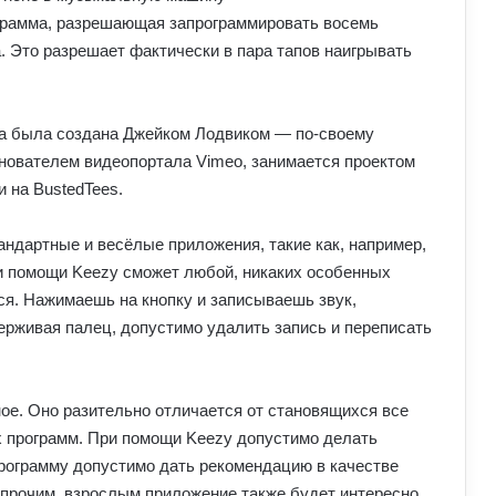
грамма, разрешающая запрограммировать восемь
. Это разрешает фактически в пара тапов наигрывать
на была создана Джейком Лодвиком — по-своему
нователем видеопортала Vimeo, занимается проектом
 на BustedTees.
андартные и весёлые приложения, такие как, например,
ри помощи Keezy сможет любой, никаких особенных
ся. Нажимаешь на кнопку и записываешь звук,
рживая палец, допустимо удалить запись и переписать
ое. Оно разительно отличается от становящихся все
 программ. При помощи Keezy допустимо делать
, программу допустимо дать рекомендацию в качестве
прочим, взрослым приложение также будет интересно.