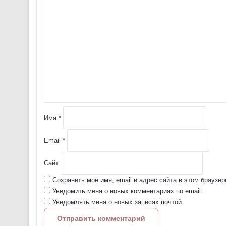
К
о
м
м
е
н
т
а
р
и
й
Имя
*
*
Email
*
Сайт
Сохранить моё имя, email и адрес сайта в этом брауз
Уведомить меня о новых комментариях по email.
Уведомлять меня о новых записях почтой.