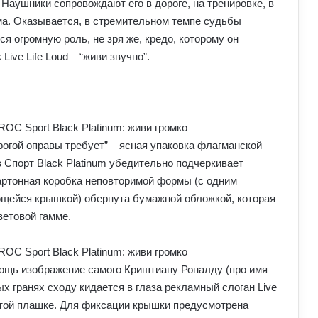
Наушники сопровождают его в дороге, на тренировке, в
ома. Оказывается, в стремительном темпе судьбы
ся огромную роль, не зря же, кредо, которому он
Live Life Loud – “живи звучно”.
орогой оправы требует” – ясная упаковка флагманской
Спорт Black Platinum убедительно подчеркивает
артонная коробка неповторимой формы (с одним
щейся крышкой) обернута бумажной обложкой, которая
ветовой гамме.
ощь изображение самого Криштиану Роналду (про имя
ых гранях сходу кидается в глаза рекламный слоган Live
лтой плашке. Для фиксации крышки предусмотрена