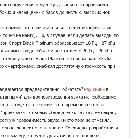
ного погружения в музыку, детально воспроизводя
боких и насыщенных басов до чистых, высоких нот.
кует помимо этого минимальные спецификации своих
х точно не найти). Но, в случае, если делать выводы по
он Спорт Black Platinum образовывает 18 Гц—27 кГц,
 слышимых людской ухом частот всего 20 Гц—20 кГц.
ателей у Спорт Black Platinum не превышает 32 Ом.
со смартфонами, снабжая достаточную громкость при
едлагается предварительно “обкатать”
наушники
в
бкатанными” для воспроизведения звука их необходимо
ело в том, что в течение этого времени не только
“привыкают” к своему обладателю. Так как, не секрет,
костную проводимость звука ни кто пока не отменял.
а голове, зависит очень многое. Очевидно, разработчики
ого промежутка будет достаточно для полного