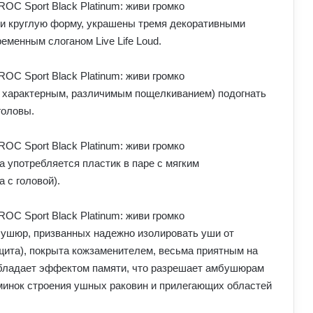
и круглую форму, украшены тремя декоративными
еменным слоганом Live Life Loud.
с характерным, различимым пощелкиванием) подогнать
головы.
а употребляется пластик в паре с мягким
 с головой).
бушюр, призванных надежно изолировать уши от
щита), покрыта кожзаменителем, весьма приятным на
 обладает эффектом памяти, что разрешает амбушюрам
минок строения ушных раковин и прилегающих областей