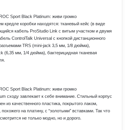
м кредле коробки находятся: тканевый кейс (в виде
щийся кабель ProStudio Link с витым участком и двумя
абель ControlTalk Universal c кнопкой дистанционного
зъемами TRS (mini-jack 3,5 мм, 1/8 дюйма),
 (6,35 мм, 1/4 дюйма), бактерицидная тканевая
ля.
num сходу завлекает к себе внимание. Стильный корпус
 из качественного пластика, покрытого лаком,
охожего на платину, с “золотыми” вставками. Так что
мотрится не только модно, но и дорого.