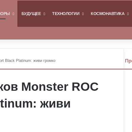
Я
ЗОРЫ
БУДУЩЕЕ
ТЕХНОЛОГИИ
КОСМОНАВТИКА
Войти
Switch skin
Пр
t Black Platinum: живи громко
З
а
к
ков Monster ROC
р
ы
т
atinum: живи
ь