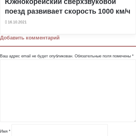
Южнокорейский сверхзвуковой
поезд развивает скорость 1000 км/ч
16.10.2021
Добавить комментарий
Ваш адрес email не будет опубликован.
Обязательные поля помечены
*
К
о
м
м
е
н
т
а
р
и
й
Имя
*