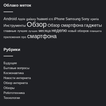
Облако меток
Android
huawei
iPhone
Samsung
Sony
galaxy
xperia
Apple
iOS
Обзор
гаджеты
Обзор смартфона
Инструменты
неделю
главные
месяца
обзоров
лучшие
новый
лучших
планшета
смартфона
приложения
про
Рубрики
Будущее
Бытовые вопросы
Космонавтика
Новости интернета
Обзор интернета
Обзоры
Робототехника
Технологии