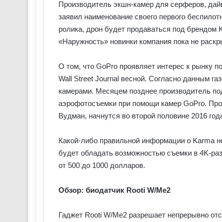
Производитель экшн-камер для серферов, дай
заявил наименование своего первого беспилотн
ролика, дрон будет продаваться под брендом K
«Наружность» новинки компания пока не раскр
О том, что GoPro проявляет интерес к рынку п
Wall Street Journal весной. Согласно данным г
камерами. Месяцем позднее производитель по
аэрофотосъемки при помощи камер GoPro. Про
Вудман, начнутся во второй половине 2016 год
Какой-либо правильной информации о Karma не
будет обладать возможностью съемки в 4K-раз
от 500 до 1000 долларов.
Обзор: биодатчик Rooti W/Me2
Гаджет Rooti W/Me2 разрешает непрерывно отс