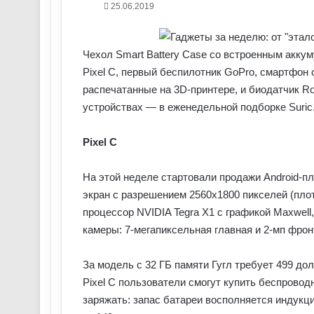
25.06.2019
Чехол Smart Battery Case со встроенным акку
Pixel C, первый беспилотник GoPro, смартфон 
распечатанные на 3D-принтере, и биодатчик R
устройствах — в еженедельной подборке Suric
Pixel C
На этой неделе стартовали продажи Android-пл
экран с разрешением 2560х1800 пикселей (плот
процессор NVIDIA Tegra X1 с графикой Maxwell,
камеры: 7-мегапиксельная главная и 2-мп фрон
За модель с 32 ГБ памяти Гугл требует 499 до
Pixel C пользователи смогут купить беспроводн
заряжать: запас батареи восполняется индук