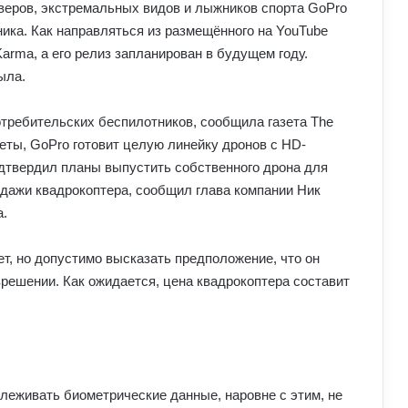
веров, экстремальных видов и лыжников спорта GoPro
ика. Как направляться из размещённого на YouTube
arma, а его релиз запланирован в будущем году.
ыла.
отребительских беспилотников, сообщила газета The
азеты, GoPro готовит целую линейку дронов с HD-
дтвердил планы выпустить собственного дрона для
дажи квадрокоптера, сообщил глава компании Ник
а.
т, но допустимо высказать предположение, что он
решении. Как ожидается, цена квадрокоптера составит
леживать биометрические данные, наровне с этим, не