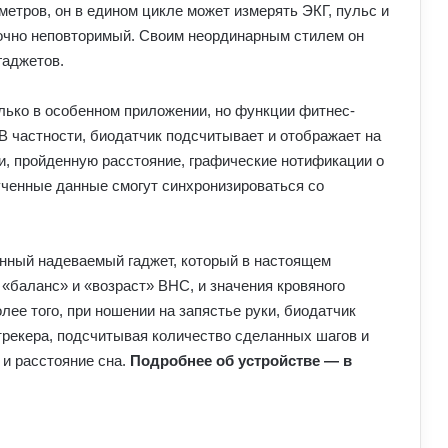
етров, он в едином цикле может измерять ЭКГ, пульс и
точно неповторимый. Своим неординарным стилем он
гаджетов.
ько в особенном приложении, но функции фитнес-
В частности, биодатчик подсчитывает и отображает на
и, пройденную расстояние, графические нотификации о
лученные данные смогут синхронизироваться со
енный надеваемый гаджет, который в настоящем
«баланс» и «возраст» ВНС, и значения кровяного
ее того, при ношении на запястье руки, биодатчик
трекера, подсчитывая количество сделанных шагов и
и расстояние сна.
Подробнее об устройстве — в