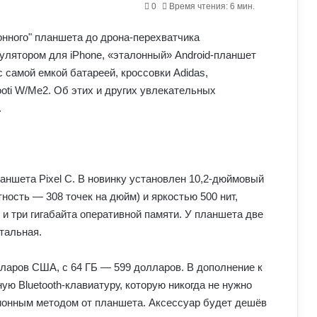
0
Время чтения: 6 мин.
мулятором для iPhone, «эталонный» Android-планшет
с самой емкой батареей, кроссовки Adidas,
ooti W/Me2.
Об этих и других увлекательных
.
аншета Pixel C. В новинку установлен 10,2-дюймовый
ность — 308 точек на дюйм) и яркостью 500 нит,
 и три гигабайта оперативной памяти. У планшета две
тальная.
лларов США, с 64 ГБ — 599 долларов. В дополнение к
ую Bluetooth-клавиатуру, которую никогда не нужно
ционным методом от планшета. Аксессуар будет дешёв