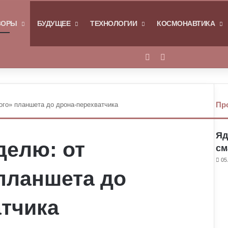
Я
ЗОРЫ
БУДУЩЕЕ
ТЕХНОЛОГИИ
КОСМОНАВТИКА
Войти
Switch skin
Пр
ого» планшета до дрона-перехватчика
Яд
делю: от
см
05
планшета до
атчика