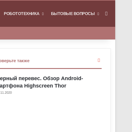
РОБОТОТЕХНИКА
БЫТОВЫЕ ВОПРОСЫ
Искать
З
оверьте также
а
к
ерный перевес. Обзор Android-
р
ы
артфона Highscreen Thor
т
.11.2020
ь