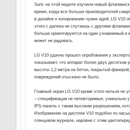
Suric на этой неделе изучили новый флагмански
время, когда все больше производителей смар
в дизайне к копированию чужих идей, LG V10 
этого с далека не спутаешь с другими флагма
больше ориентируются на один узнаваемый и 
может не радовать.
LG V10 удачно прошел опробования у эксперт
показывает, что аппарат более двух десятков 
высоты 1,2 метра на бетон, покрытый фанерой,
повреждений отыскано не было.
Главный экран LG V10 кроме этого нельзя не 
– спецификации не неповторимые, уникально у
IPS-панель с таким высоким разрешением, кот
Изображение на дисплее V10 подобно по насыщ
глянцевом журнале, наровне с этим цветопере