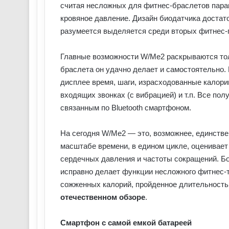
считая несложных для фитнес-браслетов парам
кровяное давление. Дизайн биодатчика доста
разумеется выделяется среди вторых фитнес-
Главные возможности W/Me2 раскрываются тол
браслета он удачно делает и самостоятельно. 
дисплее время, шаги, израсходованные калори
входящих звонках (с вибрацией) и т.п. Все по
связанным по Bluetooth смартфоном.
На сегодня W/Me2 — это, возможнее, единств
масштабе времени, в едином цикле, оценивает 
сердечных давления и частоты сокращений. Бол
исправно делает функции несложного фитнес-
сожженных калорий, пройденное длительность 
отечественном обзоре
.
Смартфон с самой емкой батареей