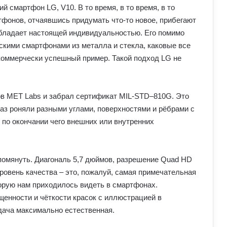
й смартфон LG, V10. В то время, в то время, в то
тфонов, отчаявшись придумать что-то новое, прибегают
обладает настоящей индивидуальностью. Его помимо
нскими смартфонами из металла и стекла, каковые все
коммерчески успешный пример. Такой подход LG не
ов MET Labs и забрал сертификат MIL-STD–810G. Это
раз роняли разными углами, поверхностями и рёбрами с
 по окончании чего внешних или внутренних
упомянуть. Диагональ 5,7 дюймов, разрешение Quad HD
ровень качества – это, пожалуй, самая примечательная
орую нам приходилось видеть в смартфонах.
енности и чёткости красок с иллюстрацией в
дача максимально естественная.