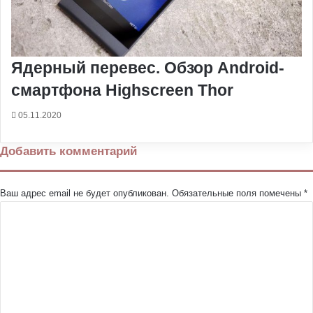
Ядерный перевес. Обзор Android-
смартфона Highscreen Thor
05.11.2020
Добавить комментарий
Ваш адрес email не будет опубликован.
Обязательные поля помечены
*
К
о
м
м
е
н
т