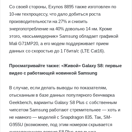
Со своей стороны, Exynos 8895 также изготовлен по
10-нм техпроцессу, что дало добиться роста
производительности на 27% и снизить
энергопотребление на 40% довольно 14 нм. Кроме
этого, «восьмиядерник» Samsung обладает графикой
Mali G71MP20, а его модем поддерживает прием
данных со скоростью до 1 Гбита/c (LTE Cat16).
Просматривайте также: «Живой» Galaxy S8: первые
видео с работающей новинкой Samsung
В случае, если делать выводы по показателям,
отысканным в базе данных популярного бенчмарка
Geekbench, варианты Galaxy S8 Plus с собственным
чипсетом Samsung работают стремительнее — хоть и
не намного — моделей с Snapdragon 835. Так, SM-
G955U (возможнее, под этим номером скрывается
«незалоченная» версия S8 Plus для рынка