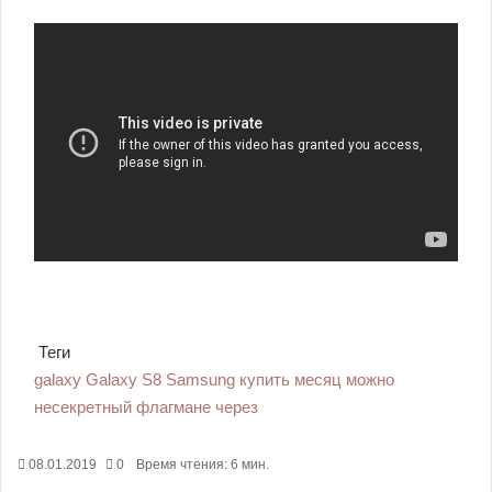
Теги
galaxy
Galaxy S8
Samsung
купить
месяц
можно
несекретный
флагмане
через
08.01.2019
0
Время чтения: 6 мин.