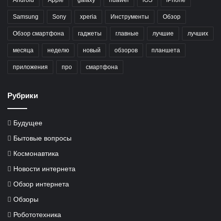
Samsung
Sony
xperia
Инструменты
Обзор
Обзор смартфона
гаджеты
главные
лучшие
лучших
месяца
неделю
новый
обзоров
планшета
приложения
про
смартфона
Рубрики
Будущее
Бытовые вопросы
Космонавтика
Новости интернета
Обзор интернета
Обзоры
Робототехника