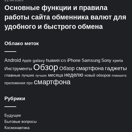
Основные функции и правила
работы сайта обменника валют для
удобного и быстрого обмена
Облако меток
Android
huawei
iPhone
Samsung
Sony
galaxy
xperia
Apple
iOS
Обзор
гаджеты
Обзор смартфона
Инструменты
неделю
главные
месяца
обзоров
лучшие
новый
лучших
планшета
смартфона
приложения
про
Рубрики
Будущее
Бытовые вопросы
Космонавтика