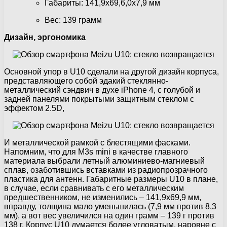
Габариты: 141,9х69,6,0х7,9 мм
Вес: 139 грамм
Дизайн, эргономика
Основной упор в U10 сделали на другой дизайн корпуса,
представляющего собой эдакий стеклянно-
металлический сэндвич в духе iPhone 4, c голубой и
задней панелями покрытыми защитным стеклом с
эффектом 2.5D,
И металлической рамкой с блестящими фасками.
Напомним, что для M3s mini в качестве главного
материала выбрали летный алюминиево-магниевый
сплав, озаботившись вставками из радиопрозрачного
пластика для антенн. Габаритные размеры U10 в плане,
в случае, если сравнивать с его металлическим
предшественником, не изменились – 141,9х69,9 мм,
вправду, толщина мало уменьшилась (7,9 мм против 8,3
мм), а вот вес увеличился на один грамм – 139 г против
138 г. Корпус U10 думается более угловатым, наровне с