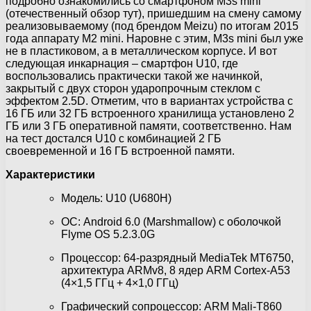
подробно ознакомились со смартфоном M3s mini
(отечественный обзор тут), пришедшим на смену самому
реализовываемому (под брендом Meizu) по итогам 2015
года аппарату M2 mini. Наровне с этим, M3s mini был уже
не в пластиковом, а в металлическом корпусе. И вот
следующая инкарнация – смартфон U10, где
воспользовались практически такой же начинкой,
закрытый с двух сторон ударопрочным стеклом с
эффектом 2.5D. Отметим, что в вариантах устройства с
16 ГБ или 32 ГБ встроенного хранилища установлено 2
ГБ или 3 ГБ оперативной памяти, соответственно. Нам
на тест достался U10 с комбинацией 2 ГБ
своевременной и 16 ГБ встроенной памяти.
Характеристики
Модель: U10 (U680H)
ОС: Android 6.0 (Marshmallow) с оболочкой
Flyme OS 5.2.3.0G
Процессор: 64-разрядный MediaTek MT6750,
архитектура ARMv8, 8 ядер ARM Cortex-A53
(4×1,5 ГГц + 4×1,0 ГГц)
Графический сопроцессор: ARM Mali-T860