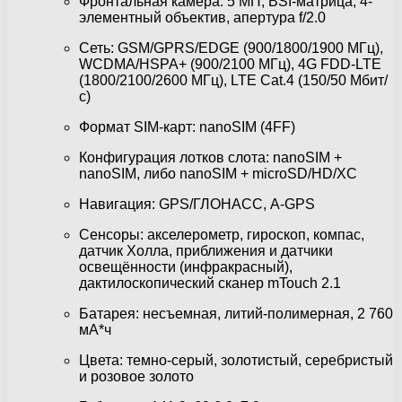
Фронтальная камера: 5 МП, BSI-матрица, 4-
элементный объектив, апертура f/2.0
Сеть: GSM/GPRS/EDGE (900/1800/1900 МГц),
WCDMA/HSPA+ (900/2100 МГц), 4G FDD-LTE
(1800/2100/2600 МГц), LTE Cat.4 (150/50 Мбит/
с)
Формат SIM-карт: nanoSIM (4FF)
Конфигурация лотков слота: nanoSIM +
nanoSIM, либо nanoSIM + microSD/HD/XC
Навигация: GPS/ГЛОНАСС, A-GPS
Сенсоры: акселерометр, гироскоп, компас,
датчик Холла, приближения и датчики
освещённости (инфракрасный),
дактилоскопический сканер mTouch 2.1
Батарея: несъемная, литий-полимерная, 2 760
мА*ч
Цвета: темно-серый, золотистый, серебристый
и розовое золото