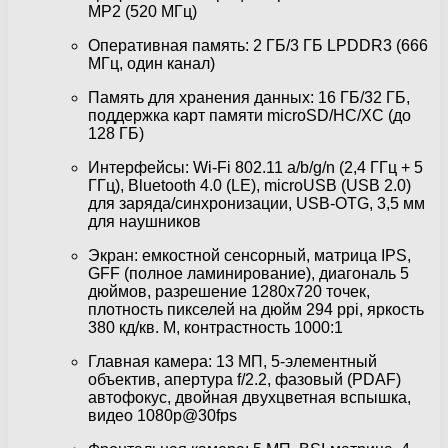
MP2 (520 МГц)
Оперативная память: 2 ГБ/3 ГБ LPDDR3 (666
МГц, один канал)
Память для хранения данных: 16 ГБ/32 ГБ,
поддержка карт памяти microSD/HC/XC (до
128 ГБ)
Интерфейсы: Wi-Fi 802.11 a/b/g/n (2,4 ГГц + 5
ГГц), Bluetooth 4.0 (LE), microUSB (USB 2.0)
для заряда/синхронизации, USB-OTG, 3,5 мм
для наушников
Экран: емкостной сенсорный, матрица IPS,
GFF (полное ламинирование), диагональ 5
дюймов, разрешение 1280х720 точек,
плотность пикселей на дюйм 294 ppi, яркость
380 кд/кв. М, контрастность 1000:1
Главная камера: 13 МП, 5-элементный
объектив, апертура f/2.2, фазовый (PDAF)
автофокус, двойная двухцветная вспышка,
видео 1080p@30fps