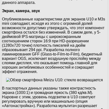
данного аппарата.
Экран, камера, звук
Опубликованные характеристики для экранов U10 и M3s
mini совпадают, исходя из этого с огромной долей
возможности допустимо утверждать, что этот компонент
смартфона остался без изменений. В самом деле, у 5-
дюймовой IPS-матрицы с широкоэкранным
соотношением сторон 16:9 при HD-разрешении
(1280х720 точек) плотность пикселей на дюйм
образовывает 294 ppi. Разработка полного
ламинирования GFF (Glass-to-Film-to-Film), бюджетный
вариант OGS, исключает воздушную прослойку между
слоями дисплея, что оказывает помощь главной для
хороших антибликовых особенностей и сокращает
эффект отражения.
В паспортных данных указаны также контрастность
экрана (1000:1) и громадная яркость (380 кд/кв.М).
Наровне с этим, уровень подсветки в U10 советуют
регулировать вручную или машинально (опция
«Автонастройка»). Разработка мультитач разрешает