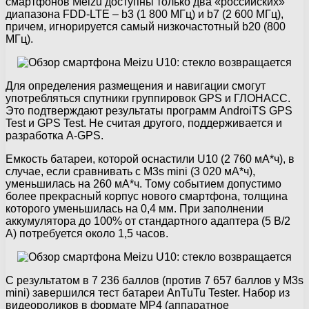
смартфонов Meizu доступны только два «российских»
диапазона FDD-LTE – b3 (1 800 МГц) и b7 (2 600 МГц),
причем, игнорируется самый низкочастотный b20 (800
МГц).
Для определения размещения и навигации смогут
употребляться спутники группировок GPS и ГЛОНАСС.
Это подтверждают результаты программ AndroiTS GPS
Test и GPS Test. Не считая другого, поддерживается и
разработка A-GPS.
Емкость батареи, которой оснастили U10 (2 760 мА*ч), в
случае, если сравнивать с M3s mini (3 020 мА*ч),
уменьшилась на 260 мА*ч. Тому событием допустимо
более прекрасный корпус нового смартфона, толщина
которого уменьшилась на 0,4 мм. При заполнении
аккумулятора до 100% от стандартного адаптера (5 В/2
А) потребуется около 1,5 часов.
С результатом в 7 236 баллов (против 7 657 баллов у M3s
mini) завершился тест батареи AnTuTu Tester. Набор из
видеороликов в формате MP4 (аппаратное