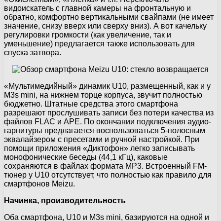
видоискатель с главной камеры на фронтальную и
обратно, комфортно вертикальными свайпами (не имеет
значение, снизу вверх или сверху вниз). А вот качельку
регулировки громкости (как увеличение, так и
уменьшение) предлагается также использовать для
спуска затвора.
«Мультимедийный» динамик U10, размещенный, как и у
M3s mini, на нижнем торце корпуса, звучит полностью
бюджетно. Штатные средства этого смартфона
разрешают прослушивать записи без потери качества из
файлов FLAC и APE. По окончании подключения аудио-
гарнитуры предлагается воспользоваться 5-полосным
эквалайзером с пресетами и ручной настройкой. При
помощи приложения «Диктофон» легко записывать
монофонические беседы (44,1 кГц), каковые
сохраняются в файлах формата MP3. Встроенный FM-
тюнер у U10 отсутствует, что полностью как правило для
смартфонов Meizu.
Начинка, производительность
Оба смартфона, U10 и M3s mini, базируются на одной и