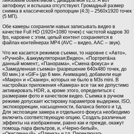
линзовым объективом с диафрагмой f/2.0. А вот
автофокус и вспышка отсутствуют. Громадный размер
снимка в классической пропорции (4:3) – 2560х1920 точек
(5 МП).
Обе камеры сохранили навык записывать видео в
качестве Full HD (1920×1080 точек) с частотой кадров 30
fps, наровне с этим, целый контент сохраняется в
файлах-контейнерах MP4 (AVC – видео, AAC – звук).
Что же касается режимов съемки, то наровне с «Авто»,
«Ручной», &аккумуляторная;Видео», «Портрет&на
данный момент;, «Панорама», «Смена фокуса» и
«Замедленная съемка» (разрешение 640х480 точек, до
60 мин.) и «GIF» (до 6 мин. Анимации), добавили еще
«Макро» и «Сканер», которых не было в M3s mini. В
настройках приложения «Камера» все так же допустимо
активировать HDR, а, кроме этого, определиться с
размерами фото и качеством видео. Съемка в ручном
режиме допускает юстировку параметров выдержки, ISO,
экспокоррекции, насыщенности, баланса белого и т.д.
Для экспозиции замера и отдельного фокуса необходимо
включить соответствующую опцию. Создать различные
эффекты на изображении, равно как и прежде, окажут
помощь пара фильтров, и, «Черно-белый»,
«Окисленный», «Пленка» и т.п. Переключать