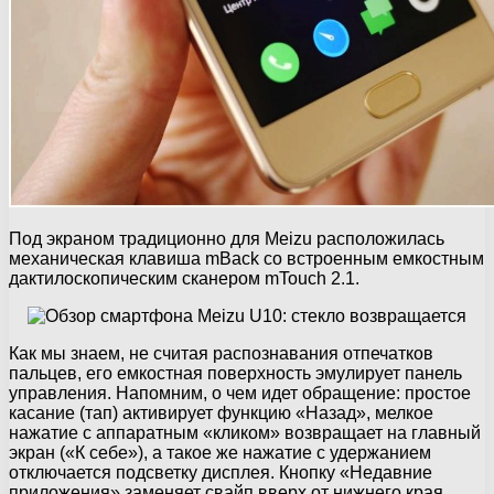
Под экраном традиционно для Meizu расположилась
механическая клавиша mBack со встроенным емкостным
дактилоскопическим сканером mTouch 2.1.
Как мы знаем, не считая распознавания отпечатков
пальцев, его емкостная поверхность эмулирует панель
управления. Напомним, о чем идет обращение: простое
касание (тап) активирует функцию «Назад», мелкое
нажатие с аппаратным «кликом» возвращает на главный
экран («К себе»), а такое же нажатие с удержанием
отключается подсветку дисплея. Кнопку «Недавние
приложения» заменяет свайп вверх от нижнего края