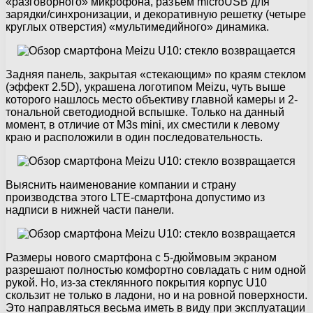
«разговорного» микрофона, разъем microUSB для
зарядки/синхронизации, и декоративную решетку (четыре
круглых отверстия) «мультимедийного» динамика.
Задняя панель, закрытая «стекающим» по краям стеклом
(эффект 2.5D), украшена логотипом Meizu, чуть выше
которого нашлось место объективу главной камеры и 2-
тональной светодиодной вспышке. Только на данный
момент, в отличие от M3s mini, их сместили к левому
краю и расположили в один последовательность.
Выяснить наименование компании и страну
производства этого LTE-смартфона допустимо из
надписи в нижней части панели.
Размеры нового смартфона с 5-дюймовым экраном
разрешают полностью комфортно совладать с ним одной
рукой. Но, из-за стеклянного покрытия корпус U10
скользит не только в ладони, но и на ровной поверхности.
Это направляться весьма иметь в виду при эксплуатации