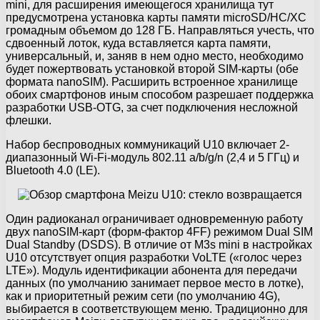
mini, для расширения имеющегося хранилища тут
предусмотрена установка карты памяти microSD/HC/XC
громадным объемом до 128 ГБ. Направляться учесть, что
сдвоенный лоток, куда вставляется карта памяти,
универсальный, и, заняв в нем одно место, необходимо
будет пожертвовать установкой второй SIM-карты (обе
формата nanoSIM). Расширить встроенное хранилище
обоих смартфонов иным способом разрешает поддержка
разработки USB-OTG, за счет подключения несложной
флешки.
Набор беспроводных коммуникаций U10 включает 2-
диапазонный Wi-Fi-модуль 802.11 a/b/g/n (2,4 и 5 ГГц) и
Bluetooth 4.0 (LE).
Один радиоканал ограничивает одновременную работу
двух nanoSIM-карт (форм-фактор 4FF) режимом Dual SIM
Dual Standby (DSDS). В отличие от M3s mini в настройках
U10 отсутствует опция разработки VoLTE («голос через
LTE»). Модуль идентификации абонента для передачи
данных (по умолчанию занимает первое место в лотке),
как и приоритетный режим сети (по умолчанию 4G),
выбирается в соответствующем меню. Традиционно для