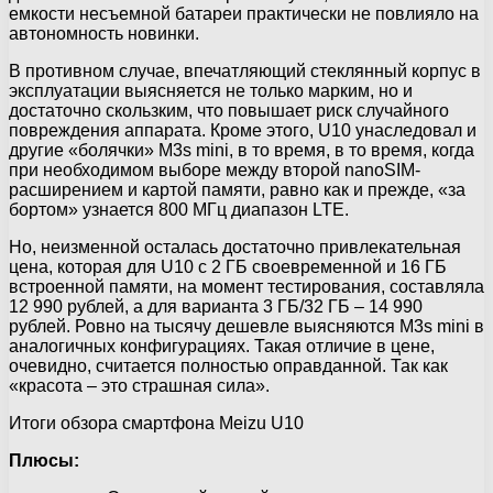
емкости несъемной батареи практически не повлияло на
автономность новинки.
В противном случае, впечатляющий стеклянный корпус в
эксплуатации выясняется не только марким, но и
достаточно скользким, что повышает риск случайного
повреждения аппарата. Кроме этого, U10 унаследовал и
другие «болячки» M3s mini, в то время, в то время, когда
при необходимом выборе между второй nanoSIM-
расширением и картой памяти, равно как и прежде, «за
бортом» узнается 800 МГц диапазон LTE.
Но, неизменной осталась достаточно привлекательная
цена, которая для U10 с 2 ГБ своевременной и 16 ГБ
встроенной памяти, на момент тестирования, составляла
12 990 рублей, а для варианта 3 ГБ/32 ГБ – 14 990
рублей. Ровно на тысячу дешевле выясняются M3s mini в
аналогичных конфигурациях. Такая отличие в цене,
очевидно, считается полностью оправданной. Так как
«красота – это страшная сила».
Итоги обзора смартфона Meizu U10
Плюсы: