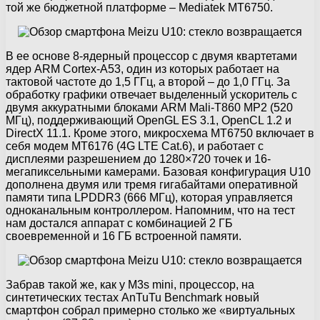
той же бюджетной платформе – Mediatek MT6750.
В ее основе 8-ядерный процессор с двумя квартетами
ядер ARM Cortex-A53, один из которых работает на
тактовой частоте до 1,5 ГГц, а второй – до 1,0 ГГц. За
обработку графики отвечает выделенный ускоритель с
двумя аккуратными блоками ARM Mali-T860 MP2 (520
МГц), поддерживающий OpenGL ES 3.1, OpenCL 1.2 и
DirectX 11.1. Кроме этого, микросхема MT6750 включает в
себя модем MT6176 (4G LTE Cat.6), и работает с
дисплеями разрешением до 1280×720 точек и 16-
мегапиксельными камерами. Базовая конфигурация U10
дополнена двумя или тремя гигабайтами оперативной
памяти типа LPDDR3 (666 МГц), которая управляется
одноканальным контроллером. Напомним, что на тест
нам достался аппарат с комбинацией 2 ГБ
своевременной и 16 ГБ встроенной памяти.
Забрав такой же, как у M3s mini, процессор, на
синтетических тестах AnTuTu Benchmark новый
смартфон собрал примерно столько же «виртуальных