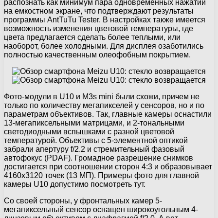
распознать как минимум пара одновременных нажатий
на емкостном экране, что подтверждают результаты
программы AntTuTu Tester. В настройках также имеется
возможность изменения цветовой температуры, где
цвета предлагается сделать более теплыми, или
наоборот, более холодными. Для дисплея озаботились
полностью качественным олеофобным покрытием.
Фото-модули в U10 и M3s mini были схожи, причем не
только по количеству мегапикселей у сенсоров, но и по
параметрам объективов. Так, главные камеры оснастили
13-мегапиксельными матрицами, и 2-тональными
светодиодными вспышками с разной цветовой
температурой. Объективы с 5-элементной оптикой
забрали апертуру f/2.2 и стремительный фазовый
автофокус (PDAF). Громадное разрешение снимков
достигается при соотношении сторон 4:3 и образовывает
4160х3120 точек (13 МП). Примеры фото для главной
камеры U10 допустимо посмотреть тут.
Со своей стороны, у фронтальных камер 5-
мегапиксельный сенсор оснащен широкоугольным 4-