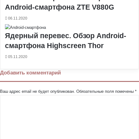
Android-смартфона ZTE V880G
06.11.2020
Ядерный перевес. Обзор Android-
смартфона Highscreen Thor
05.11.2020
Добавить комментарий
Ваш адрес email не будет опубликован.
Обязательные поля помечены
*
К
о
м
м
е
н