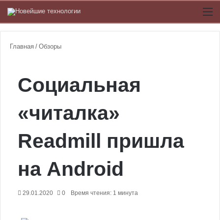
Switch
М
Главная
/
Обзоры
Социальная
«читалка»
Readmill пришла
на Android
29.01.2020
0
Время чтения: 1 минута