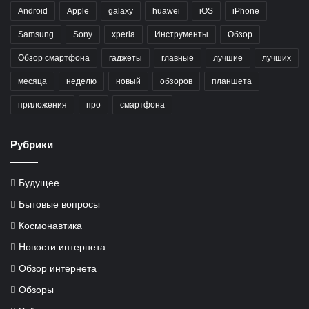
Android
Apple
galaxy
huawei
iOS
iPhone
Samsung
Sony
xperia
Инструменты
Обзор
Обзор смартфона
гаджеты
главные
лучшие
лучших
месяца
неделю
новый
обзоров
планшета
приложения
про
смартфона
Рубрики
Будущее
Бытовые вопросы
Космонавтика
Новости интернета
Обзор интернета
Обзоры