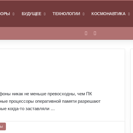
Я
ЗОРЫ
БУДУЩЕЕ
ТЕХНОЛОГИИ
КОСМОНАВТИКА
Войти
Switch skin
тфоны никак не меньше превосходны, чем ПК
рные процессоры оперативной памяти разрешают
вые когда-то заставляли …
ры