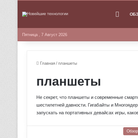
ГЛАВНА
ОБ
Пятница , 7 Август 2026
Главная
/
планшеты
планшеты
Не секрет, что планшеты и современные смар
шестилетней давности. Гигабайты и Многояде
запускать на портативных девайсах игры, како
Обзо