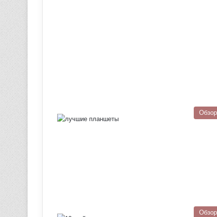
Обзо
Обзо