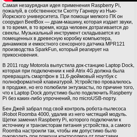
Самая незаурядная идея применения Raspberry Pi,
пожалуй, в собственности Скотту Гарнеру из Нью-
Йоркского университета. При помощи мелкого ПК он
соорудил BeetBox — драм-машину, которая издает звуки,
в то время, в то время, когда человек дотрагивается до
свеклы. Музыкальный инструмент складывается из
помещенных в древесную коробку компьютера,
динамиков и емкостного сенсорного датчика MPR121
производства SparkFun, который реагирует на
прикосновения.
В 2011 году Motorola выпустила док-станцию Laptop Dock,
которая при подключении к ней Atrix 4G должна была
превращать смартфон в 11,6-дюймовый ноутбук с
полноформатной клавиатурой. Устройство провалилось
в продаже, но его полюбили энтузиасты, по причине того,
что к Laptop Dock допустимо было подключить Raspberry
Pi без каких-либо упрочнений, по microUSB-порту.
Бен Джей забрал под свой контроль робота-пылесоса
iRobot Roomba 4000, удалив из него чистящий модуль.
Щетки заменил Raspberry Pi, которого подключили к
источнику и транзисторам питания устройства, а самого
Roomba настроили так, чтобы им допустимо было
руководить при помощи контроллера от приставки