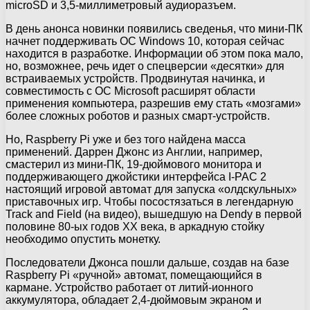
microSD и 3,5-миллиметровый аудиоразъем.
В день анонса новинки появились сведенья, что мини-ПК
начнет поддерживать ОС Windows 10, которая сейчас
находится в разработке. Информации об этом пока мало,
но, возможнее, речь идет о спецверсии «десятки» для
встраиваемых устройств. Продвинутая начинка, и
совместимость с ОС Microsoft расширят области
применения компьютера, разрешив ему стать «мозгами»
более сложных роботов и разных смарт-устройств.
Но, Raspberry Pi уже и без того найдена масса
применений. Даррен Джонс из Англии, например,
смастерил из мини-ПК, 19-дюймового монитора и
поддерживающего джойстики интерфейса I-PAC 2
настоящий игровой автомат для запуска «олдскульных»
приставочных игр. Чтобы посостязаться в легендарную
Track and Field (на видео), вышедшую на Dendy в первой
половине 80-ых годов XX века, в аркадную стойку
необходимо опустить монетку.
Последователи Джонса пошли дальше, создав на базе
Raspberry Pi «ручной» автомат, помещающийся в
кармане. Устройство работает от литий-ионного
аккумулятора, обладает 2,4-дюймовым экраном и