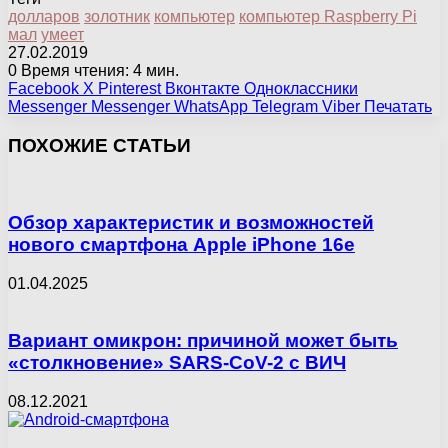
долларов
золотник
компьютер
компьютер Raspberry Pi
мал
умеет
27.02.2019
0
Время чтения: 4 мин.
Facebook
X
Pinterest
Вконтакте
Одноклассники
Messenger
Messenger
WhatsApp
Telegram
Viber
Печатать
ПОХОЖИЕ СТАТЬИ
Обзор характеристик и возможностей
нового смартфона Apple iPhone 16e
01.04.2025
Вариант омикрон: причиной может быть
«столкновение» SARS-CoV-2 с ВИЧ
08.12.2021