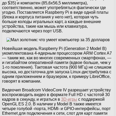
до $35) и компактен (85,6х56,5 миллиметра),
соответственно, может употребляться фактически где
угодно. Поставляется Raspberry Pi в виде одной платы
(блока и корпуса питания у него нет), которая чуть
больше колоды игральных карт, а каждые внешние
устройства, такие как мышь или клавиатура,
подключаются через порт USB.
Новейшая модель Raspberry Pi (Generation 2 Model B)
укомплектована 4-ядерным процессором ARM Cortex A7
— таким же, как во многих современных смартфонах, —
и гигабайтом оперативной памяти (вдвое больше, чем у
1-го поколения). Тактовая частота (900 МГц) не слишком
высока, но достаточна для запуска Linux-дистрибутива с
одним приложением и браузером, к примеру LibreOffice,
говорят в компании.
Видеочип Broadcom VideoCore IV разрешает устройству
воспроизводить видео в формате Full HD с частотой 30
кадров в секунду, и играться в
3D-игры
с поддержкой
OpenGL ES 2.0. В наличии у Model B также имеется
четыре голубой -порта, HDMI- и GPIO-интерфейсы, порт
Ethernet для подключения к сети, слот для карт памяти