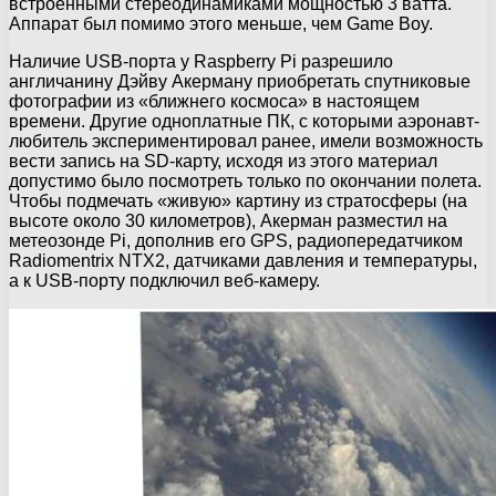
встроенными стереодинамиками мощностью 3 ватта.
Аппарат был помимо этого меньше, чем Game Boy.
Наличие USB-порта у Raspberry Pi разрешило
англичанину Дэйву Акерману приобретать спутниковые
фотографии из «ближнего космоса» в настоящем
времени. Другие одноплатные ПК, с которыми аэронавт-
любитель экспериментировал ранее, имели возможность
вести запись на SD-карту, исходя из этого материал
допустимо было посмотреть только по окончании полета.
Чтобы подмечать «живую» картину из стратосферы (на
высоте около 30 километров), Акерман разместил на
метеозонде Pi, дополнив его GPS, радиопередатчиком
Radiomentrix NTX2, датчиками давления и температуры,
а к USB-порту подключил веб-камеру.