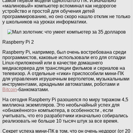
самой первой модели одноплатого ПК. Изначально
«малиновый» компьютер вспоминал как недорогое
устройство и простой для обучения детей
программированию, но оно скоро нашло отклик не только
у школьников на уроках информатики.
Raspberry Pi 2
Raspberry Pi, например, был очень востребована среди
программистов, каковые использовали его для отладки
Linux-приложений или в качестве домашнего
медиасервера для трансляции фильмов и сериалов на
телевизор. А отдельные «гики» приспособили мини-ПК
для управления игрушечным вертолетом, музыкальными
инструментами, аркадными автоматами, роботами и
Bitcoin
-банкоматами.
На сегодня Raspberry Pi разошелся по миру тиражом 4,5
миллиона экземпляров. Это необычайный успех для
«обнажённого» компьютера, в особенности , если
учитывать, что его разработчики изначально собирались
реализовать не больше 10 тысяч штук за все время.
Секрет успеха мини-ПК в том, что он очень недорог (от 20