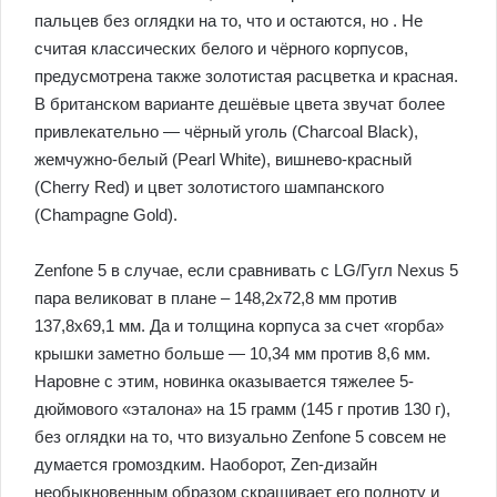
пальцев без оглядки на то, что и остаются, но . Не
считая классических белого и чёрного корпусов,
предусмотрена также золотистая расцветка и красная.
В британском варианте дешёвые цвета звучат более
привлекательно — чёрный уголь (Charcoal Black),
жемчужно-белый (Pearl White), вишнево-красный
(Cherry Red) и цвет золотистого шампанского
(Champagne Gold).
Zenfone 5 в случае, если сравнивать с LG/Гугл Nexus 5
пара великоват в плане – 148,2х72,8 мм против
137,8х69,1 мм. Да и толщина корпуса за счет «горба»
крышки заметно больше — 10,34 мм против 8,6 мм.
Наровне с этим, новинка оказывается тяжелее 5-
дюймового «эталона» на 15 грамм (145 г против 130 г),
без оглядки на то, что визуально Zenfone 5 совсем не
думается громоздким. Наоборот, Zen-дизайн
необыкновенным образом скрашивает его полноту и