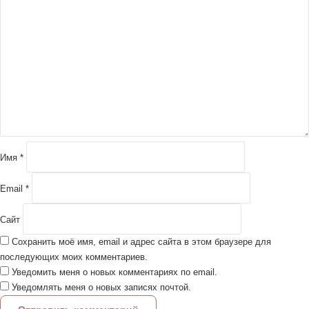
К
о
м
м
е
н
т
а
р
и
й
Имя
*
*
Email
*
Сайт
Сохранить моё имя, email и адрес сайта в этом браузере для
последующих моих комментариев.
Уведомить меня о новых комментариях по email.
Уведомлять меня о новых записях почтой.