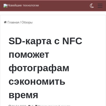
Switch
М
Главная
/
Обзоры
SD-карта с NFC
поможет
фотографам
сэкономить
время