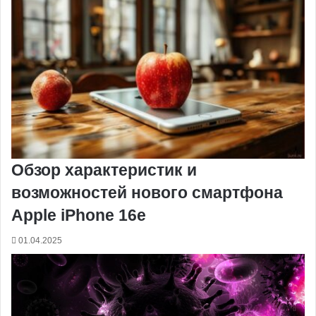
o
e
к
а
g
g
p
a
т
k
s
т
с
e
e
p
m
ь
t
е
с
r
r
н
и
к
и
Обзор характеристик и
возможностей нового смартфона
Apple iPhone 16e
01.04.2025