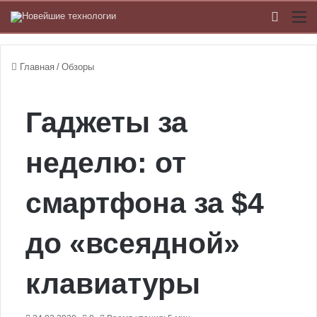
Switch
М
Главная
/
Обзоры
Гаджеты за
неделю: от
смартфона за $4
до «всеядной»
клавиатуры