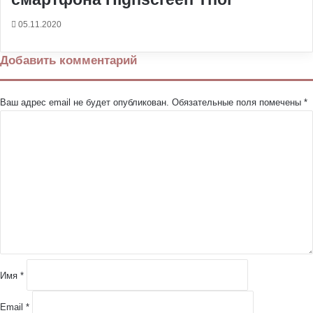
05.11.2020
Добавить комментарий
Ваш адрес email не будет опубликован.
Обязательные поля помечены
*
К
о
м
м
е
н
т
а
р
и
й
Имя
*
*
Email
*