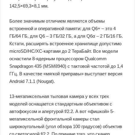
142,5×69,3×8,1 мм.
Более значимым отличием являются объемы
встроенной и оперативной памяти: для Q6+ – это 4
ГБ/64 ГБ, для Q6 – 3 ГБ/32 ГБ, а для Q6α – 2 ГБ/16 ГБ.
Кстати, расширять встроенное хранилище допустимо
microSD/HC/XC-картами до 2 ТераБайт. Все модели
оснастили 8-ядерным процессором Qualcomm
Snapdragon 435 (MSM8940) с тактовой частотой до 1,4
ГГц. В качестве «мягкой приправы» выступает версия
Android 7.1.1 (Nougat).
13-мегапиксельная тыловая камера у всех трех
моделей оснащается стандартным объективом с
автофокусом и апертурой f/2.2. А вот «фишкой» 5-
мегапиксельной фронтальной камеры стал
широкоугольный (угол обзора 100 градусов) объектив
со светосилой f/2.2. По причине того, что сканер