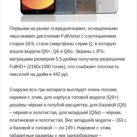
Первыми на рынке «середнячками», оснащенными
«высокими» дисплеями FullVision с соотношением
сторон 18:9, стали смартфоны серии Q, в которую
вошли модели Q6+, Q6 и Q6α. Экраны с IPS-
матрицами размером 5,5 дюйма получили разрешение
FullHD+ (2160х1080 точек), что снабжает плотность
пикселей на дюйм в 442 ppi.
Снаружи все три аппарата выглядят очень похоже,
наровне с этим, для корпуса топовой модели (Q6+)
дешёвы чёрная и голубой расцветки, для базовой (Q6)
– чёрная и золотистая, для младшей (Q6α) – чёрная,
платиновая и золотистая. Вес младшей модели – 163 г,
а базовой и топовой — по 149 г. Наровне с этим,
габаритные размеры у них однообразные –