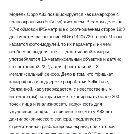
Модель Oppo A83 позиционируется как камерофон с
полноэкранным (FullView) дисплеем. В самом деле, на
5,7-дюймовой IPS-матрице с соотношением сторон 18:9
достигается разрешение HD+ (1440х720 точек). Что же
касается фото-модулей, то их параметры ни чем
особым не выделяются — для тыловой камеры
употребляется 13-мегапиксельный объектив и датчик
со светосилой f/2.2, а для фронтальной – 8-
мегапиксельный сенсор. Дело в том, что «фишка»
камерофона в поддержке разработки SelfieTune,
(связанной, как утверждается, с неестественным
интеллектом), которая может сканировать более 200
точек лица и анализировать наружность для
улучшения селфи. По причине того, что у A83 нет
дактилоскопического сканера, предлагается
стремительная разблокировка экрана, при которой
лицо человека распознается всего за 0,18 секунды.