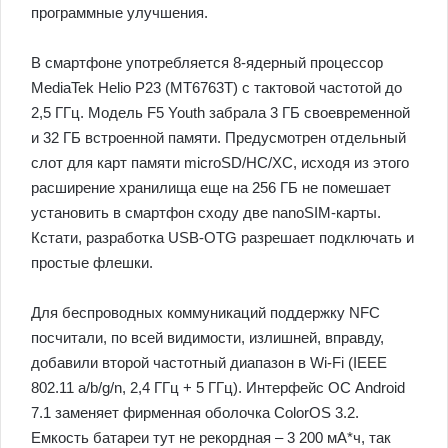
программные улучшения.
В смартфоне употребляется 8-ядерный процессор
MediaTek Helio P23 (MT6763T) с тактовой частотой до
2,5 ГГц. Модель F5 Youth забрала 3 ГБ своевременной
и 32 ГБ встроенной памяти. Предусмотрен отдельный
слот для карт памяти microSD/HC/XC, исходя из этого
расширение хранилища еще на 256 ГБ не помешает
установить в смартфон сходу две nanoSIM-карты.
Кстати, разработка USB-OTG разрешает подключать и
простые флешки.
Для беспроводных коммуникаций поддержку NFC
посчитали, по всей видимости, излишней, вправду,
добавили второй частотный диапазон в Wi-Fi (IEEE
802.11 a/b/g/n, 2,4 ГГц + 5 ГГц). Интерфейс ОС Android
7.1 заменяет фирменная оболочка ColorOS 3.2.
Емкость батареи тут не рекордная – 3 200 мА*ч, так