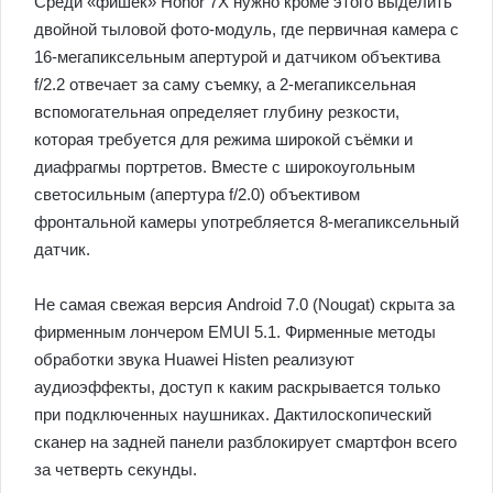
Среди «фишек» Honor 7Х нужно кроме этого выделить
двойной тыловой фото-модуль, где первичная камера с
16-мегапиксельным апертурой и датчиком объектива
f/2.2 отвечает за саму съемку, а 2-мегапиксельная
вспомогательная определяет глубину резкости,
которая требуется для режима широкой съёмки и
диафрагмы портретов. Вместе с широкоугольным
светосильным (апертура f/2.0) объективом
фронтальной камеры употребляется 8-мегапиксельный
датчик.
Не самая свежая версия Android 7.0 (Nougat) скрыта за
фирменным лончером EMUI 5.1. Фирменные методы
обработки звука Huawei Histen реализуют
аудиоэффекты, доступ к каким раскрывается только
при подключенных наушниках. Дактилоскопический
сканер на задней панели разблокирует смартфон всего
за четверть секунды.