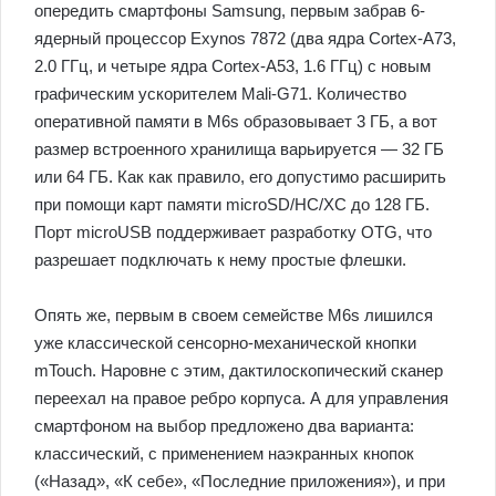
опередить смартфоны Samsung, первым забрав 6-
ядерный процессор Exynos 7872 (два ядра Cortex-A73,
2.0 ГГц, и четыре ядра Cortex-A53, 1.6 ГГц) с новым
графическим ускорителем Mali-G71. Количество
оперативной памяти в M6s образовывает 3 ГБ, а вот
размер встроенного хранилища варьируется — 32 ГБ
или 64 ГБ. Как как правило, его допустимо расширить
при помощи карт памяти microSD/HC/XC до 128 ГБ.
Порт microUSB поддерживает разработку OTG, что
разрешает подключать к нему простые флешки.
Опять же, первым в своем семействе M6s лишился
уже классической сенсорно-механической кнопки
mTouch. Наровне с этим, дактилоскопический сканер
переехал на правое ребро корпуса. А для управления
смартфоном на выбор предложено два варианта:
классический, с применением наэкранных кнопок
(«Назад», «К себе», «Последние приложения»), и при