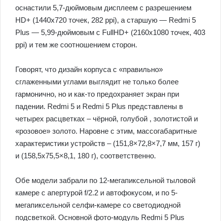
оснастили 5,7-дюймовым дисплеем с разрешением
HD+ (1440х720 точек, 282 ppi), а старшую — Redmi 5
Plus — 5,99-дюймовым с FullHD+ (2160х1080 точек, 403
ppi) и тем же соотношением сторон.
Говорят, что дизайн корпуса с «правильно»
сглаженными углами выглядит не только более
гармонично, но и как-то предохраняет экран при
падении. Redmi 5 и Redmi 5 Plus представлены в
четырех расцветках – чёрной, голубой , золотистой и
«розовое» золото. Наровне с этим, массогабаритные
характеристики устройств – (151,8×72,8×7,7 мм, 157 г)
и (158,5х75,5×8,1, 180 г), соответственно.
Обе модели забрали по 12-мегапиксельной тыловой
камере с апертурой f/2.2 и автофокусом, и по 5-
мегапиксельной селфи-камере со светодиодной
подсветкой. Основной фото-модуль Redmi 5 Plus