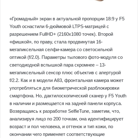
«Громадный» экран в актуальной пропорции 18:9 у F5
Youth оснастили 6-дюймовой LTPS-матрицей с
разрешением FullHD+ (2160х1080 точек). Второй
«фишкой», по праву, стала продвинутая 16-
мегапиксельная селфи-камера со светосильной
оптикой (f/2.0). Параметры тылового фото-модуля со
светодиодной вспышкой пара скромнее – 13-
мегапиксельный сенсор плюс объектив с апертурой
f/2.2. Как и в модели A83, фронтальная камера может
употребляться для биометрической разблокировки
смартфона. Но, дактилоскопический сканер у F5 Youth
в наличии и размещается на задней панели корпуса.
Возвращаясь к разработке SelfieTune, заметим, что,
анализируя лицо по 200 точкам, она идентифицирует
возраст и пол человека, и оттенок и тип кожи, по
окончании чего применяет соответствующие