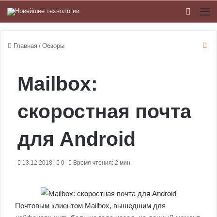
Switch
М
З
Главная
/
Обзоры
а
к
р
Mailbox:
ы
т
ь
скоростная почта
для Android
13.12.2018
0
Время чтения: 2 мин.
Почтовым клиентом Mailbox, вышедшим для