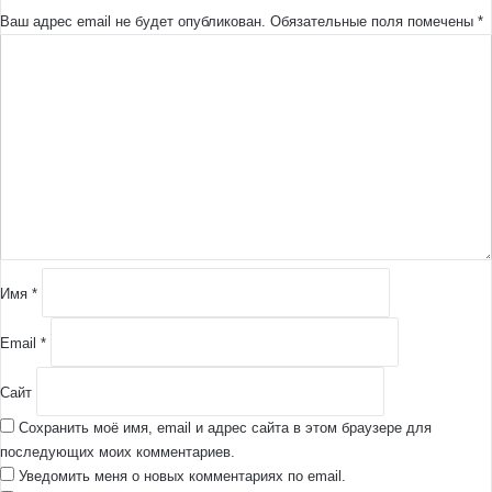
Ваш адрес email не будет опубликован.
Обязательные поля помечены
*
К
о
м
м
е
н
т
а
р
и
й
Имя
*
*
Email
*
Сайт
Сохранить моё имя, email и адрес сайта в этом браузере для
последующих моих комментариев.
Уведомить меня о новых комментариях по email.