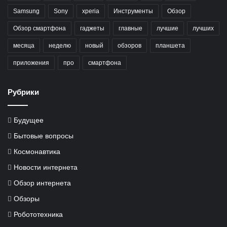
Samsung
Sony
xperia
Инструменты
Обзор
Обзор смартфона
гаджеты
главные
лучшие
лучших
месяца
неделю
новый
обзоров
планшета
приложения
про
смартфона
Рубрики
Будущее
Бытовые вопросы
Космонавтика
Новости интернета
Обзор интернета
Обзоры
Робототехника