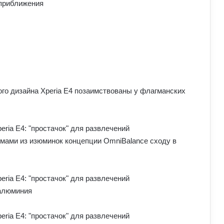
 приближения
ого дизайна Xperia E4 позаимствованы у флагманских
рмами из изюминок концепции OmniBalance сходу в
 алюминия