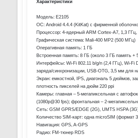
Характеристики
Модель: E2105
ОС: Android 4.4.4 (KitKat) с фирменной оболочк
Процессор: 4-ядерный ARM Cortex-A7, 1,3 ГГц
Графическая система: Mali-400 MP2 (500 МГц)
Оперативная память: 1 ГБ
Встроенная память: 8 ГБ (около 3 ГБ память + 
Интерфейсы: Wi-Fi 802.11 b/g/n (2,4 ГГц), Wi-Fi 
заряда/синхронизации, USB-OTG, 3,5 мм для 
Экран: емкостной, IPS, диагональ 5 дюймов, з
плотность пикселей на дюйм 220 ppi
Камеры: главная – 5-мегапиксельная с автофок
(1080p@30 fps); фронтальная – 2-мегапиксельн
Сеть: GSM GPRS/EDGE (2G), UMTS HSPA (3G
Количество SIM-карт: одна microSIM (формат 
Навигация: GPS, A-GPS
Радио: FM-тюнер RDS