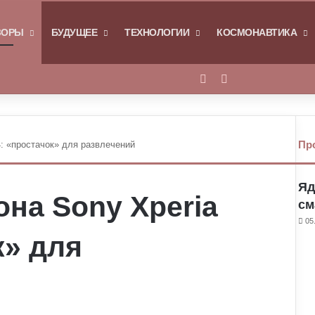
Я
ЗОРЫ
БУДУЩЕЕ
ТЕХНОЛОГИИ
КОСМОНАВТИКА
Войти
Switch skin
Пр
: «простачок» для развлечений
Яд
на Sony Xperia
см
05
к» для