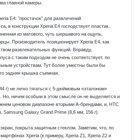
ва главной камеры.
а, в конструкции Xperia E4 господствует пластик.
ненная из матового, чуть шершавого на ощупь,
рцы. Производитель позиционирует Xperia E4, как
твом развлекательных функций. Вправду,
пуса с таким подходом не очень соответствует, по
альным устройствам. Тут более уместны были бы
то задняя крышка съемная.
44 г) не легко тягаться с 5-дюймовым «эталоном»
 г). Но, ничем особым в этом смысле он не выделяется и
ижнем ценовом диапазоне вторыми А-брендами, и, HTC
г), Samsung Galaxy Grand Prime (8,6 мм, 156 г).
экран, покрыта защитным стеклом. Заметим, что, по
ртфонах Xperia (к примеру, Xperia Z1, Xperia Z2 и