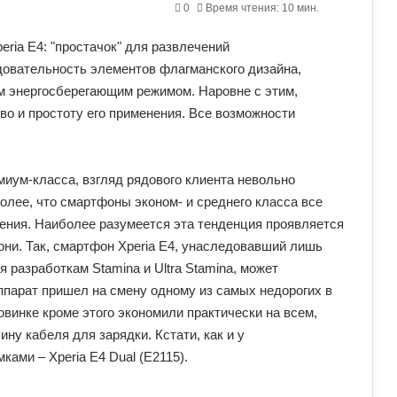
0
Время чтения: 10 мин.
довательность элементов флагманского дизайна,
м энергосберегающим режимом. Наровне с этим,
во и простоту его применения. Все возможности
миум-класса, взгляд рядового клиента невольно
олее, что смартфоны эконом- и среднего класса все
ния. Наиболее разумеется эта тенденция проявляется
Сони. Так, смартфон Xperia E4, унаследовавший лишь
 разработкам Stamina и Ultra Stamina, может
ппарат пришел на смену одному из самых недорогих в
новинке кроме этого экономили практически на всем,
ну кабеля для зарядки. Кстати, как и у
ами – Xperia E4 Dual (E2115).