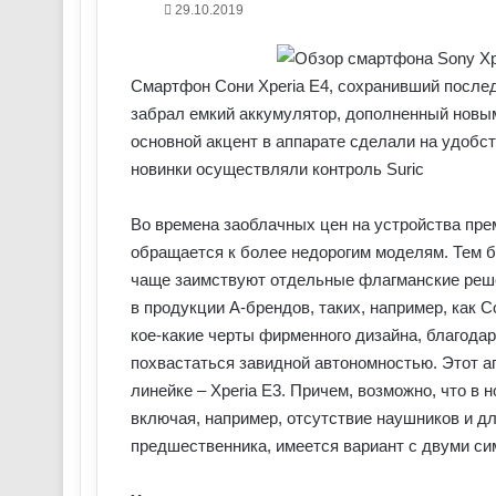
29.10.2019
Смартфон Сони Xperia E4, сохранивший после
забрал емкий аккумулятор, дополненный новы
основной акцент в аппарате сделали на удобст
новинки осуществляли контроль Suric
Во времена заоблачных цен на устройства пре
обращается к более недорогим моделям. Тем б
чаще заимствуют отдельные флагманские реше
в продукции A-брендов, таких, например, как 
кое-какие черты фирменного дизайна, благодаря
похвастаться завидной автономностью. Этот а
линейке – Xperia E3. Причем, возможно, что в 
включая, например, отсутствие наушников и дли
предшественника, имеется вариант с двуми симк