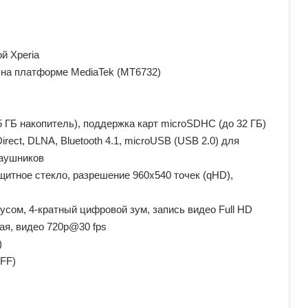
ой Xperia
, на платформе MediaTek (MT6732)
5 ГБ накопитель), поддержка карт microSDHC (до 32 ГБ)
Direct, DLNA, Bluetooth 4.1, microUSB (USB 2.0) для
наушников
ащитное стекло, разрешение 960х540 точек (qHD),
усом, 4-кратный цифровой зум, запись видео Full HD
ая, видео 720р@30 fps
)
3FF)