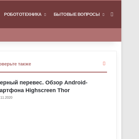
РОБОТОТЕХНИКА
БЫТОВЫЕ ВОПРОСЫ
Искать
З
оверьте также
а
к
ерный перевес. Обзор Android-
р
ы
артфона Highscreen Thor
т
.11.2020
ь