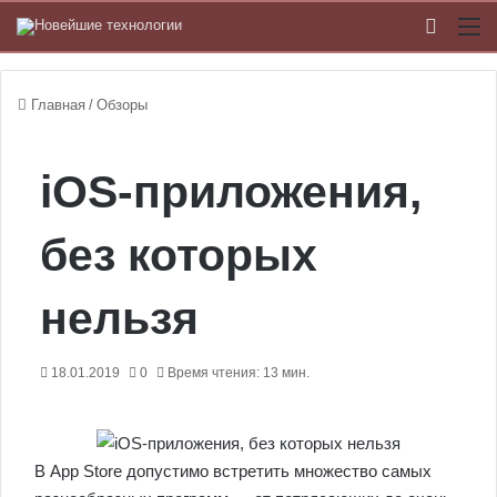
Switch
М
Главная
/
Обзоры
iOS-приложения,
без которых
нельзя
18.01.2019
0
Время чтения: 13 мин.
В App Store допустимо встретить множество самых