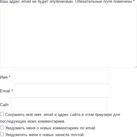
Ваш адрес email не будет опубликован.
Обязательные поля помечены
*
К
о
м
м
е
н
т
а
р
и
й
Имя
*
*
Email
*
Сайт
Сохранить моё имя, email и адрес сайта в этом браузере для
последующих моих комментариев.
Уведомить меня о новых комментариях по email.
Уведомлять меня о новых записях почтой.