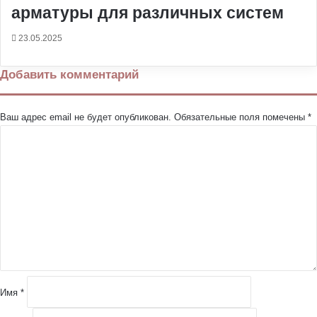
арматуры для различных систем
23.05.2025
Добавить комментарий
Ваш адрес email не будет опубликован.
Обязательные поля помечены
*
К
о
м
м
е
н
т
а
р
и
й
Имя
*
*