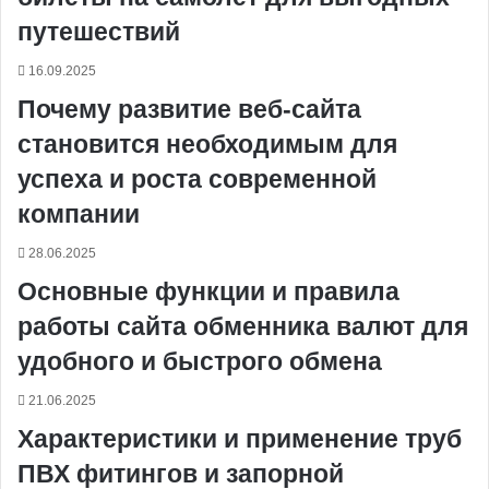
t
е
с
r
r
н
путешествий
и
к
16.09.2025
и
Почему развитие веб-сайта
становится необходимым для
успеха и роста современной
компании
28.06.2025
Основные функции и правила
работы сайта обменника валют для
удобного и быстрого обмена
21.06.2025
Характеристики и применение труб
ПВХ фитингов и запорной