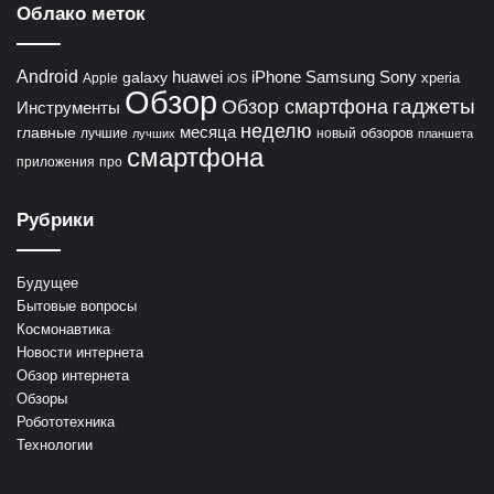
Облако меток
Android
huawei
iPhone
Samsung
Sony
galaxy
xperia
Apple
iOS
Обзор
гаджеты
Обзор смартфона
Инструменты
неделю
главные
месяца
обзоров
лучшие
новый
лучших
планшета
смартфона
приложения
про
Рубрики
Будущее
Бытовые вопросы
Космонавтика
Новости интернета
Обзор интернета
Обзоры
Робототехника
Технологии