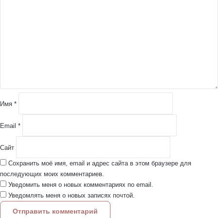
о
м
м
е
н
т
а
р
и
й
Имя
*
*
Email
*
Сайт
Сохранить моё имя, email и адрес сайта в этом браузере для
последующих моих комментариев.
Уведомить меня о новых комментариях по email.
Уведомлять меня о новых записях почтой.