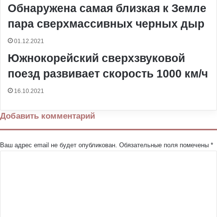
Обнаружена самая близкая к Земле
пара сверхмассивных черных дыр
01.12.2021
Южнокорейский сверхзвуковой
поезд развивает скорость 1000 км/ч
16.10.2021
Добавить комментарий
Ваш адрес email не будет опубликован.
Обязательные поля помечены
*
К
о
м
м
е
н