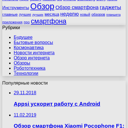
Обзор
гаджеты
Обзор смартфона
Инструменты
неделю
главные
месяца
обзоров
лучшие
новый
лучших
планшета
смартфона
приложения
про
Рубрики
Будущее
Бытовые вопросы
Космонавтика
Новости интернета
Обзор интернета
Обзоры
Робототехника
Технологии
Популярные новости
29.11.2018
Appsi ускорит работу с Android
11.02.2019
Обзор смартфона Xiaomi Pocophone F1: