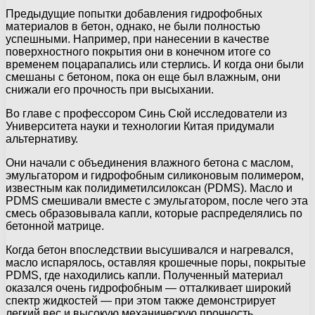
Предыдущие попытки добавления гидрофобных
материалов в бетон, однако, не были полностью
успешными. Например, при нанесении в качестве
поверхностного покрытия они в конечном итоге со
временем поцарапались или стерлись. И когда они были
смешаны с бетоном, пока он еще был влажным, они
снижали его прочность при высыхании.
Во главе с профессором Синь Сюй исследователи из
Университета науки и технологии Китая придумали
альтернативу.
Они начали с объединения влажного бетона с маслом,
эмульгатором и гидрофобным силиконовым полимером,
известным как полидиметилсилоксан (PDMS). Масло и
PDMS смешивали вместе с эмульгатором, после чего эта
смесь образовывала капли, которые распределялись по
бетонной матрице.
Когда бетон впоследствии высушивался и нагревался,
масло испарялось, оставляя крошечные поры, покрытые
PDMS, где находились капли. Полученный материал
оказался очень гидрофобным — отталкивает широкий
спектр жидкостей — при этом также демонстрирует
легкий вес и высокую механическую прочность.