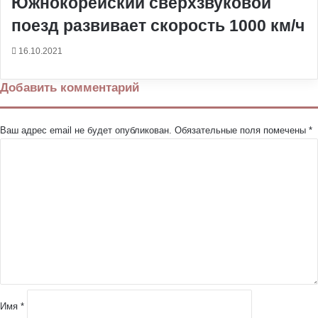
Южнокорейский сверхзвуковой
поезд развивает скорость 1000 км/ч
16.10.2021
Добавить комментарий
Ваш адрес email не будет опубликован.
Обязательные поля помечены
*
К
о
м
м
е
н
т
а
р
и
й
Имя
*
*