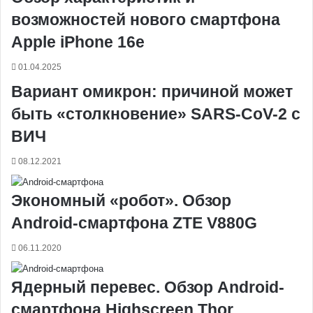
k
s
т
с
e
e
p
m
ь
возможностей нового смартфона
t
е
с
r
r
н
Apple iPhone 16e
и
к
01.04.2025
и
Вариант омикрон: причиной может
быть «столкновение» SARS-CoV-2 с
ВИЧ
08.12.2021
Экономный «робот». Обзор
Android-смартфона ZTE V880G
06.11.2020
Ядерный перевес. Обзор Android-
смартфона Highscreen Thor