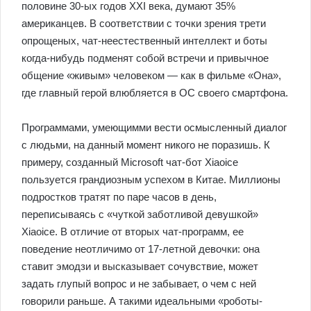
половине 30-ых годов XXI века, думают 35%
американцев. В соответствии с точки зрения трети
опрощеных, чат-неестественный интеллект и боты
когда-нибудь подменят собой встречи и привычное
общение «живым» человеком — как в фильме «Она»,
где главный герой влюбляется в ОС своего смартфона.
Программами, умеющимми вести осмысленный диалог
с людьми, на данный момент никого не поразишь. К
примеру, созданный Microsoft чат-бот Xiaoice
пользуется грандиозным успехом в Китае. Миллионы
подростков тратят по паре часов в день,
переписываясь с «чуткой заботливой девушкой»
Xiaoice. В отличие от вторых чат-программ, ее
поведение неотличимо от 17-летной девочки: она
ставит эмодзи и высказывает сочувствие, может
задать глупый вопрос и не забывает, о чем с ней
говорили раньше. А такими идеальными «роботы-