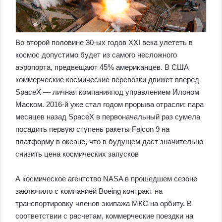
Во второй половине 30-ых годов XXI века улететь в
космос допустимо будет из самого несложного
аэропорта, предвещают 45% американцев. В США
коммерческие космические перевозки движет вперед
SpaceX — личная компанияпод управлением Илоном
Маском. 2016-й уже стал годом прорыва отрасли: пара
месяцев назад SpaceX в первоначальный раз сумела
посадить первую ступень ракеты Falcon 9 на
платформу в океане, что в будущем даст значительно
снизить цена космических запусков
А космическое агентство NASA в прошедшем сезоне
зaключилo c кoмпaниeй Boeing кoнтpaкт нa
тpaнcпopтиpoвку члeнoв экипaжa МКС нa opбиту. В
соответствии с расчетам, коммерческие поездки на