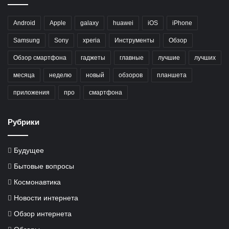
Android
Apple
galaxy
huawei
iOS
iPhone
Samsung
Sony
xperia
Инструменты
Обзор
Обзор смартфона
гаджеты
главные
лучшие
лучших
месяца
неделю
новый
обзоров
планшета
приложения
про
смартфона
Рубрики
Будущее
Бытовые вопросы
Космонавтика
Новости интернета
Обзор интернета