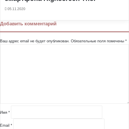
05.11.2020
Добавить комментарий
Ваш адрес email не будет опубликован.
Обязательные поля помечены
*
К
о
м
м
е
н
т
а
р
и
й
Имя
*
*
Email
*