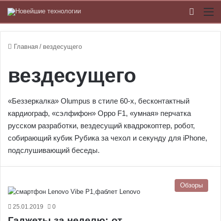
Switch
М
Главная
/
вездесущего
вездесущего
«Беззеркалка» Olumpus в стиле 60-х, бесконтактный
кардиограф, «сэлфифон» Oppo F1, «умная» перчатка
русском разработки, вездесущий квадрокоптер, робот,
собирающий кубик Рубика за чехол и секунду для iPhone,
подслушивающий беседы.
Обзоры
25.01.2019
0
Гаджеты за неделю: от