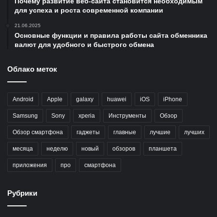
Почему развитие веб-сайта становится необходимым
для успеха и роста современной компании
21.06.2025
Основные функции и правила работы сайта обменника
валют для удобного и быстрого обмена
Облако меток
Android
Apple
galaxy
huawei
iOS
iPhone
Samsung
Sony
xperia
Инструменты
Обзор
Обзор смартфона
гаджеты
главные
лучшие
лучших
месяца
неделю
новый
обзоров
планшета
приложения
про
смартфона
Рубрики