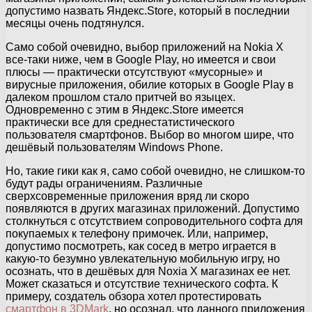
допустимо назвать Яндекс.Store, который в последнии
месяцы очень подтянулся.
Само собой очевидно, выбор приложений на Nokia X
все-таки ниже, чем в Google Play, но имеется и свои
плюсы — практически отсутствуют «мусорные» и
вирусные приложения, обилие которых в Google Play в
далеком прошлом стало притчей во языцех.
Одновременно с этим в Яндекс.Store имеется
практически все для среднестатистического
пользователя смартфонов. Выбор во многом шире, что
дешёвый пользователям Windows Phone.
Но, такие гики как я, само собой очевидно, не слишком-то
будут рады ограничениям. Различные
сверхсовременные приложения вряд ли скоро
появляются в других магазинах приложений. Допустимо
столкнуться с отсутствием сопроводительного софта для
покупаемых к телефону примочек. Или, например,
допустимо посмотреть, как сосед в метро играется в
какую-то безумно увлекательную мобильную игру, но
осознать, что в дешёвых для Noxia X магазинах ее нет.
Может сказаться и отсутствие технического софта. К
примеру, создатель обзора хотел протестировать
смартфон в 3DMark
, но осознал, что данного приложения