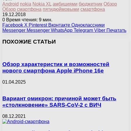
Android
nokia
Nokia XL
амбициями
бюджетник
Обзор
Обзор смартфона
пятидюймовыми
смартфона
19.12.2018
0
Время чтения: 9 мин.
Facebook
X
Pinterest
Вконтакте
Одноклассники
Messenger
Messenger
WhatsApp
Telegram
Viber
Печатать
ПОХОЖИЕ СТАТЬИ
Обзор характеристик и возможностей
нового смартфона Apple iPhone 16e
01.04.2025
Вариант омикрон: причиной может быть
«столкновение» SARS-CoV-2 с ВИЧ
08.12.2021