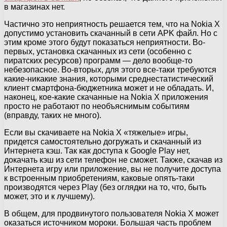
в магазинах нет.
Частично это неприятность решается тем, что на Nokia X
допустимо установить скачанный в сети APK файл. Но с
этим кроме этого будут показаться неприятности. Во-
первых, установка скачанных из сети (особенно с
пиратских ресурсов) программ — дело вообще-то
небезопасное. Во-вторых, для этого все-таки требуются
какие-никакие знания, которыми среднестатистический
клиент смартфона-бюджетника может и не обладать. И,
наконец, кое-какие скачанные на Nokia X приложения
просто не работают по необъяснимым событиям
(вправду, таких не много).
Если вы скачиваете на Nokia X «тяжелые» игры,
придется самостоятельно догружать и скачанный из
Интернета кэш. Так как доступа к Google Play нет,
докачать кэш из сети телефон не сможет. Также, скачав из
Интернета игру или приложение, вы не получите доступа
к встроенным приобретениям, каковые опять-таки
производятся через Play (без оглядки на то, что, быть
может, это и к лучшему).
В общем, для продвинутого пользователя Nokia X может
оказаться источником мороки. Большая часть проблем