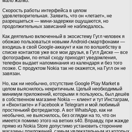
мало жалко.
Скорость работы интерфейса в целом
удовлетворительная. Заявить, что он «летает», не
разрещаеться — мини-задержки ощущаются, но
продолжительных зависаний не наблюдалось.
Как деятельно включенный в экосистему Гугл человек я
обожаю пользоваться новыми Android-смартфонами —
входишь в свой Google-аккаунт и как по волшебству в
списке контактов уже все мои друзья, в Гугл Диске — все
фотографии, по email сходу приходят уведомления,
телефон выдает напоминания из календаря и без того
позже. С продуктом Nokia так не окажется, на Гугл он не
завязан.
Но, как ни необычно, отсутствие Google Play Market в
целом выяснилось некритичным. Целый необходимый
минимум приложений, которыми я пользуюсь, был дешёв
в собственном магазине Nokia — клиент и тут Инстаграм,
и «Вконтакте» и Facebook и Telegram и мой любимый
простенький фотредактор. А вот WhatsApp, как ни
необычно, не выяснилось, без оглядки на то, что он
имеется помимо этого на ветхих s40. Вправду, при жажде
прямо из Nokia Store допустимо установить сторонние
магазины приложений, самым увлекательным из которых