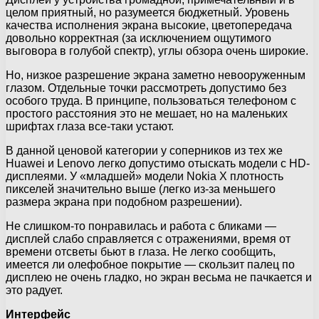
целом приятный, но разумеется бюджетный. Уровень
качества исполнения экрана высокие, цветопередача
довольно корректная (за исключением ощутимого
выговора в голубой спектр), углы обзора очень широкие.
Но, низкое разрешение экрана заметно невооруженным
глазом. Отдельные точки рассмотреть допустимо без
особого труда. В принципе, пользоваться телефоном с
простого расстояния это не мешает, но на маленьких
шрифтах глаза все-таки устают.
В данной ценовой категории у соперников из тех же
Huawei и Lenovo легко допустимо отыскать модели с HD-
дисплеями. У «младшей» модели Nokia X плотность
пикселей значительно выше (легко из-за меньшего
размера экрана при подобном разрешении).
Не слишком-то понравилась и работа с бликами —
дисплей слабо справляется с отражениями, время от
времени отсветы бьют в глаза. Не легко сообщить,
имеется ли олефобное покрытие — скользит палец по
дисплею не очень гладко, но экран весьма не пачкается и
это радует.
Интерфейс