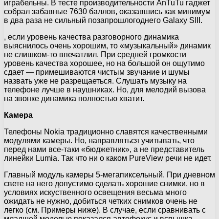
играбельны. В тесте производительности AnTuTu гаджет
собрал забавные 7630 баллов, оказавшись как минимум
в два раза не сильный позапрошлогоднего Galaxy SIII.
, если уровень качества разговорного динамика
выяснилось очень хорошим, то «музыкальный» динамик
не слишком-то впечатлил. При средней громкости
уровень качества хорошее, но на большой он ощутимо
сдает — примешиваются чистым звучание и шумы
назвать уже не разрещаеться. Слушать музыку на
телефоне лучше в наушниках. Но, для мелодий вызова
на звонке динамика полностью хватит.
Камера
Телефоны Nokia традиционно славятся качественными
модулями камеры. Но, направляться учитывать, что
перед нами все-таки «бюджетник», а не представитель
линейки Lumia. Так что ни о каком PureView речи не идет.
Главный модуль камеры 5-мегапиксельный. При дневном
свете на него допустимо сделать хорошие снимки, но в
условиях искуственного освещения весьма много
ожидать не нужно, добиться четких снимков очень не
легко (см. Примеры ниже). В случае, если сравнивать с
младшей моделью показался автофокус и вспышка.