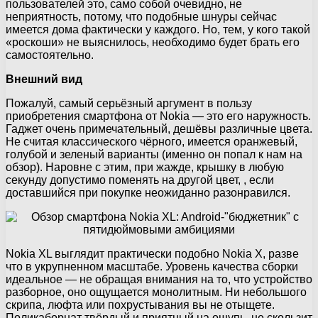
пользователей это, само собой очевидно, не
неприятность, потому, что подобные шнуры сейчас
имеется дома фактически у каждого. Но, тем, у кого такой
«роскоши» не выяснилось, необходимо будет брать его
самостоятельно.
Внешний вид
Пожалуй, самый серьёзный аргумент в пользу
приобретения смартфона от Nokia — это его наружность.
Гаджет очень примечательный, дешёвы различные цвета.
Не считая классического чёрного, имеется оранжевый,
голубой и зеленый варианты (именно он попал к нам на
обзор). Наровне с этим, при жажде, крышку в любую
секунду допустимо поменять на другой цвет, , если
доставшийся при покупке неожиданно разонравился.
Nokia XL выглядит практически подобно Nokia X, разве
что в укрупненном масштабе. Уровень качества сборки
идеальное — не обращая внимания на то, что устройство
разборное, оно ощущается монолитным. Ни небольшого
скрипа, люфта или похрустывания вы не отыщете.
Поликаборнат твёрдый и приятный на ощупь, не скользит