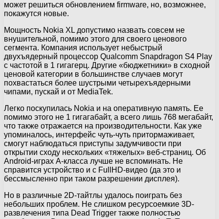
может решиться обновлением firmware, но, возможнее,
покажутся новые.
Мощность Nokia XL допустимо назвать совсем не
внушительной, помимо этого для своего ценового
сегмента. Компания использует небыстрый
двухъядерный процессор Qualcomm Snapdragon S4 Play
с частотой в 1 гигагерц. Другие «бюджетники» в сходной
ценовой категории в большинстве случаев могут
похвастаться более шустрыми четырехъядерными
чипами, пускай и от MediaTek.
Легко поскупилась Nokia и на оперативную память. Ее
помимо этого не 1 гигагабайт, а всего лишь 768 мегабайт,
что также отражается на производительности. Как уже
упоминалось, интерфейс чуть-чуть притормаживает,
смогут наблюдаться приступы задумчивости при
открытии сходу нескольких «тяжелых» веб-страниц. Об
Android-играх A-класса лучше не вспоминать. Не
справится устройство и с FullHD-видео (да это и
бессмысленно при таком разрешении дисплея).
Но в различные 2D-тайтлы удалось поиграть без
небольших проблем. Не слишком ресурсоемкие 3D-
развлечения типа Dead Trigger также полностью