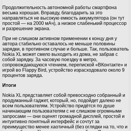
Продолжительность автономной работы смартфона
весьма хорошая. Вправду, благодарить за это
направляться не высокую емкость аккумулятора (он тут
простой — на 2000 мАч), а низкое слабенький процессор
и разрешение экрана.
При не слишком активном применении к концу дня у
автора стабильно оставалось не меньше половины
зарядки, в противном случае и больше. Так, пользователь
Nokia XL может смело выходить из дома, не забрав с
собой зарядку. За часовую поездку в метро,
сопровождающуюся чтением, перепиской «ВКонтакте» и
игрой во Flappy Bird, устройство израсходовало около 9
процентов заряда.
Итоги
Nokia XL представляет собой превосходно собранный и
продуманный гаджет, который, но, подойдет далеко не
всем пользователям. Устройство придётся по душе
начинающим пользователям с не слишком огромными
запросами — они оценят громадной дисплей, простой и
интуитивно понятный интерфейс и сочтут за
преимущество менее хаотичный (без оглядки на то, что и