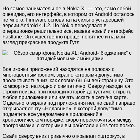
Но самое занимательное в Nokia XL — это, само собой
очевидно, его интерфейс, в котором от Android осталось
не много. Firmware основана на сильно устаревшей
версии Android 4.1.2. Но Nokia переделала в
операционке решительно все, назвав новый интерфейс
Fastlane. Он существенно проще, понятнее и на мой
взгляд прекраснее продукта Гугл.
Все иконки приложений находятся на полосах с
многоцветным фоном, экран с которыми допустимо
пролистывать вниз, как словно бы бы веб-страницу. Это
комфортно, наглядно и симпатично. Сверху находится
строки поиска, при помощи которой допустимо открыть
любое приложение или начать искать в сети/на карте.
Отдельного экрана под приложения нет, но свайп вправо
открывает ленту «Недавние», в которой допустимо
подметить все уведомления приложений в
хронологическом порядке, скоро переключиться между
программами, с которыми вы работали и без того позже.
Свайп сверху вниз привычно открывает «шторку», в