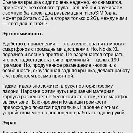
Съемная крышка сидит очень надежно, но снимается,
при жажде, без особого труда. Под ней обнаруживаем
съемную батарею, два разъема для microSIM (одна
может работать с 3G, а вторая только с 2G), между ними
— слот для microSD.
Эргономичность
Удобство в применении — это ахиллесова пята многих
смартфонов с громадными дисплеями. Но, Nokia XL
поразила и весьма приятно. Не разрешается отрицать,
что вес гаджета достаточно приличный — целых 190
граммов. Но, продуманное размещение кнопок и, в
особенности, скругленная задняя крышка, делают работу
с устройством весьма приятной.
Гаджет идеально ложитcя в руку, повторяя форму
ладони. Наровне с этим чуть шершавый материал
корпуса разрешает не беспокоиться о том, что смартфон
выскользнет. Блокировки и Клавиши громкости
превосходно ложатся под пальцы. Наровне с этим с
устройством мож но полноценно работать одной рукой.
Экран
Дисплей у устройства громадной, примечательный и в