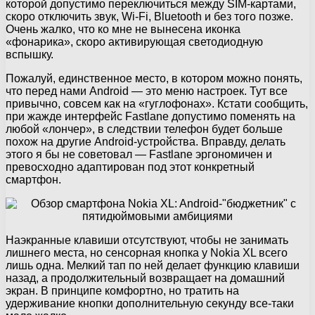
которой допустимо переключиться между SIM-картами,
скоро отключить звук, Wi-Fi, Bluetooth и без того позже.
Очень жалко, что ко мне не вынесена иконка
«фонарика», скоро активирующая светодиодную
вспышку.
Пожалуй, единственное место, в котором можно понять,
что перед нами Android — это меню настроек. Тут все
привычно, совсем как на «гуглофонах». Кстати сообщить,
при жажде интерфейс Fastlane допустимо поменять на
любой «лончер», в следствии телефон будет больше
похож на другие Android-устройства. Вправду, делать
этого я бы не советовал — Fastlane эргономичен и
превосходно адаптирован под этот конкретный
смартфон.
Наэкранные клавиши отсутствуют, чтобы не занимать
лишнего места, но сенсорная кнопка у Nokia XL всего
лишь одна. Мелкий тап по ней делает функцию клавиши
назад, а продолжительный возвращает на домашний
экран. В принципе комфортно, но тратить на
удерживание кнопки дополнительную секунду все-таки