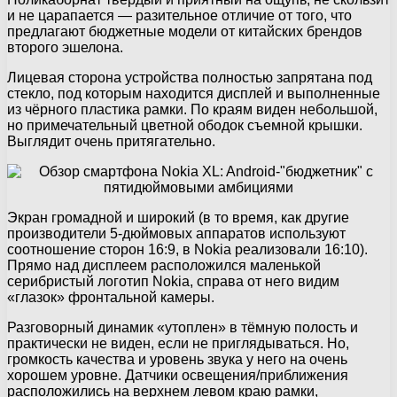
и не царапается — разительное отличие от того, что
предлагают бюджетные модели от китайских брендов
второго эшелона.
Лицевая сторона устройства полностью запрятана под
стекло, под которым находится дисплей и выполненные
из чёрного пластика рамки. По краям виден небольшой,
но примечательный цветной ободок съемной крышки.
Выглядит очень притягательно.
Экран громадной и широкий (в то время, как другие
производители 5-дюймовых аппаратов используют
соотношение сторон 16:9, в Nokia реализовали 16:10).
Прямо над дисплеем расположился маленькой
серибристый логотип Nokia, справа от него видим
«глазок» фронтальной камеры.
Разговорный динамик «утоплен» в тёмную полость и
практически не виден, если не приглядываться. Но,
громкость качества и уровень звука у него на очень
хорошем уровне. Датчики освещения/приближения
расположились на верхнем левом краю рамки,