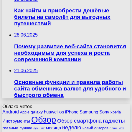
Как найти и приобрести дешёвые
билеты на самолёт для выгодных
путешествий
28.06.2025
Почему развитие веб-сайта становится
необходимым для успеха и роста
современной компании
21.06.2025
Основные функции и правила работы
сайта обменника валют для удобного и
быстрого обмена
Облако меток
Android
huawei
iPhone
Samsung
Sony
galaxy
xperia
Apple
iOS
Обзор
гаджеты
Обзор смартфона
Инструменты
неделю
главные
месяца
обзоров
лучшие
новый
лучших
планшета