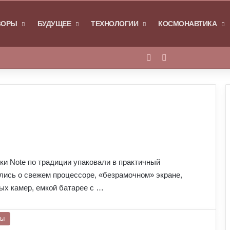
Я
ЗОРЫ
БУДУЩЕЕ
ТЕХНОЛОГИИ
КОСМОНАВТИКА
Войти
Switch skin
ки Note по традиции упаковали в практичный
лись о свежем процессоре, «безрамочном» экране,
ых камер, емкой батарее с …
ры