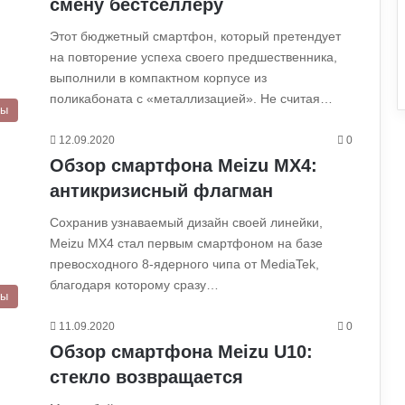
смену бестселлеру
Этот бюджетный смартфон, который претендует
на повторение успеха своего предшественника,
выполнили в компактном корпусе из
поликабоната с «металлизацией». Не считая…
ры
12.09.2020
0
Обзор смартфона Meizu MX4:
антикризисный флагман
Сохранив узнаваемый дизайн своей линейки,
Meizu MX4 стал первым смартфоном на базе
превосходного 8-ядерного чипа от MediaTek,
благодаря которому сразу…
ры
11.09.2020
0
Обзор смартфона Meizu U10:
стекло возвращается