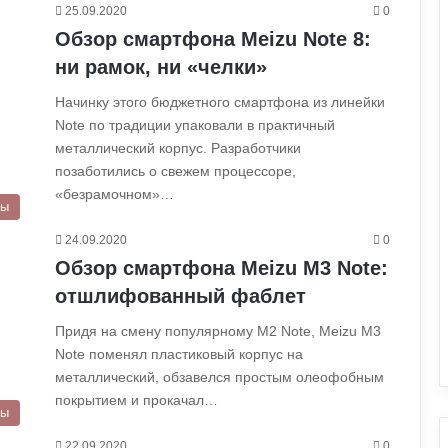
25.09.2020
0
Обзор смартфона Meizu Note 8:
ни рамок, ни «челки»
Начинку этого бюджетного смартфона из линейки
Note по традиции упаковали в практичный
металлический корпус. Разработчики
позаботились о свежем процессоре,
«безрамочном»…
ры
24.09.2020
0
Обзор смартфона Meizu M3 Note:
отшлифованный фаблет
Придя на смену популярному M2 Note, Meizu M3
Note поменял пластиковый корпус на
металлический, обзавелся простым олеофобным
покрытием и прокачал…
ры
22.09.2020
0