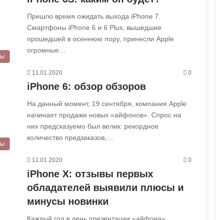
Пришло время ожидать выхода iPhone 7.
Смартфоны iPhone 6 и 6 Plus, вышедшие
прошедшей в осеннюю пору, принесли Apple
огромные…
ры
11.01.2020
0
iPhone 6: обзор обзоров
На данный момент, 19 сентября, компания Apple
начинает продажи новых «айфонов». Спрос на
них предсказуемо был велик: рекордное
количество предзаказов,…
ры
11.01.2020
0
iPhone X: отзывы первых
обладателей выявили плюсы и
минусы новинки
Каждый год в день презентации «айфона»