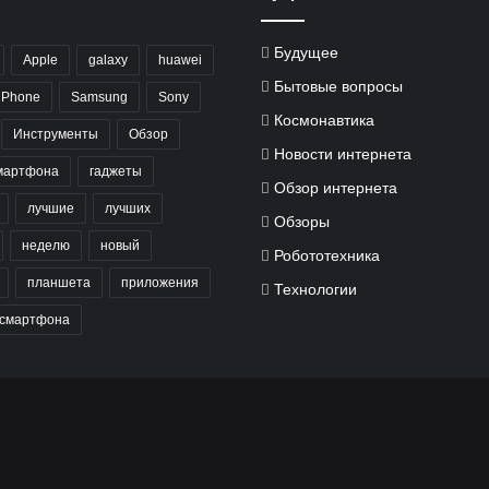
Будущее
Apple
galaxy
huawei
Бытовые вопросы
iPhone
Samsung
Sony
Космонавтика
Инструменты
Обзор
Новости интернета
мартфона
гаджеты
Обзор интернета
лучшие
лучших
Обзоры
неделю
новый
Робототехника
планшета
приложения
Технологии
смартфона