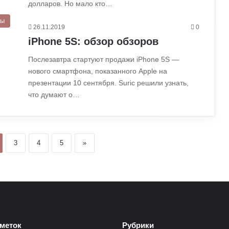
долларов. Но мало кто…
ры
26.11.2019
0
iPhone 5S: обзор обзоров
Послезавтра стартуют продажи iPhone 5S —
нового смартфона, показанного Apple на
презентации 10 сентября. Suric решили узнать,
что думают о…
3
4
5
»
меток
Рубрики