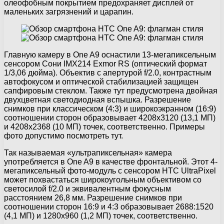
олеофобным покрытием предохраняет дисплей от
маленьких загрязнений и царапин.
Главную камеру в One A9 оснастили 13-мегапиксельным
сенсором Сони IMX214 Exmor RS (оптический формат
1/3,06 дюйма). Объектив с апертурой f/2.0, контрастным
автофокусом и оптической стабилизацией защищен
сапфировым стеклом. Также тут предусмотрена двойная
двухцветная светодиодная вспышка. Разрешение
снимков при классическом (4:3) и широкоэкранном (16:9)
соотношении сторон образовывает 4208х3120 (13,1 МП)
и 4208х2368 (10 МП) точек, соответственно. Примеры
фото допустимо посмотреть тут.
Так называемая «ультрапиксельная» камера
употребляется в One A9 в качестве фронтальной. Этот 4-
мегапиксельный фото-модуль с сенсором HTC UltraPixel
может похвастаться широкоугольным объективом со
светосилой f/2.0 и эквивалентным фокусным
расстоянием 26,8 мм. Разрешение снимков при
соотношении сторон 16:9 и 4:3 образовывает 2688:1520
(4,1 МП) и 1280х960 (1,2 МП) точек, соответственно.