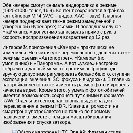
Обе камеры смогут снимать видеоролики в режиме
(1920х1080 точек, 16:9). Контент сохраняется в файлах-
контейнерах MP4 (AVC – видео, AAC – звук). Главная
камера поддерживает также режим замедленной и
ускоренной (Hyperlapse) съемки. В последнем случае
«таймлапсы» допустимо записывать прямо с рук, а
скорость воспроизведения возрастает до 12 раз.
Интерфейс приложения «Камера» практически не
изменился. Не считая уже перечисленных, дешёвы также
режимы съемки «Автопортрет», «Камера» (по
умолчанию) и «Панорама». А вот «узкие» настройки
собрали на данный момент в режиме «Профи», где
вручную допустимо регулировать баланс белого, ступени
экспозиции, значения ISO, фокуса и выдержки. В главных
настройках легко также изменять размер фото и уровень
качества видео. Кроме этого, у умелых фотолюбителей
имеется возможность сохранять тут снимки в формате
RAW. Отдельная сенсорная кнопка выделена для
переключения в режим HDR. Клавиша громкости на
смартфоне употребляется не только по прямому
назначению, вместе с тем для масштабирования
изображения и спуска затвора.