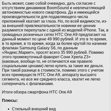
Быть может, само собой очевидно, дать согласие с
отсутствием динамиков BoomSound и невпечатляющей
автономностью нового смартфона. Да и имеющейся
производительности для подавляющего числа
приложений хватает за глаза. Но, по всей видимости, из-
за внешней привлекательности новинки ее ценник
разумеется перепутали с одной из моделей iPhone. Так, в
громадных розничных сетях HTC One A9 предлагают на
данный момент по цене 49 990 рублей. И это в то время,
в то время, в то время, когда за более крутой по начинке
флагман Samsung Galaxy S6, по данным
«Яндекс.Маркет», просят всего 35 990 рублей. Помимо
этого промежуточный фаворит Сони Xperia Z3+
(каковые, вообще-то, не отличаются как правило
социальными ценами) легко купить за такие же деньги.
При такой разнице в стоимости, помимо этого с учетом
всех преимуществ HTC One A9, аппарату высшего
сегмента, но все же среднего класса, хватит не легко
соперничать с флагманами.
Итоги обзора смартфона HTC One A9
Плюсы:
Стильный внешний вид