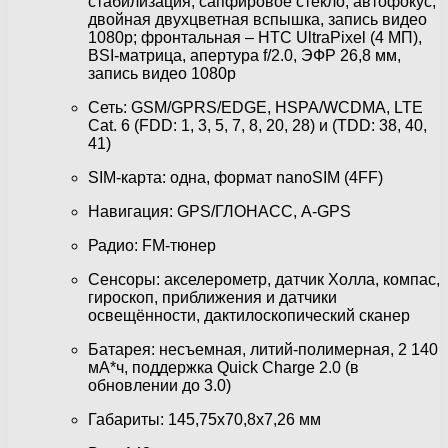
стабилизация, сапфировое стекло, автофокус,
двойная двухцветная вспышка, запись видео
1080p; фронтальная – HTC UltraPixel (4 МП),
BSI-матрица, апертура f/2.0, ЭФР 26,8 мм,
запись видео 1080p
Сеть: GSM/GPRS/EDGE, HSPA/WCDMA, LTE
Cat. 6 (FDD: 1, 3, 5, 7, 8, 20, 28) и (TDD: 38, 40,
41)
SIM-карта: одна, формат nanoSIM (4FF)
Навигация: GPS/ГЛОНАСС, A-GPS
Радио: FM-тюнер
Сенсоры: акселерометр, датчик Холла, компас,
гироскоп, приближения и датчики
освещённости, дактилоскопический сканер
Батарея: несъемная, литий-полимерная, 2 140
мА*ч, поддержка Quick Charge 2.0 (в
обновлении до 3.0)
Габариты: 145,75х70,8х7,26 мм