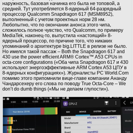
наружность, базовая начинка его была не топовой, а
средней. Тут употребляется 8-ядерный 64-разрядный
процессор Qualcomm Snapdragon 617 (MSM8952),
выполненный с учетом проектных норм 28 нм.
Любопытно, что по окончании анонса этого чипа,
сложилось полное чувство, что Qualcomm, по примеру
MediaTek, наконец-то, выпустила «настоящий» 8-
ядерный процессор, по причине того, что никаких
упоминаний о архитектуре big.LITTLE в релизе не было.
Но имелся такой пассаж – Both the Snapdragon 617 and
430 use the power efficient ARM® Cortex™ A53 CPUs in
octa-core configurations («Оба чипа Snapdragon 617 и 430
используют энергоэффективные ARM Cortex A53 ЦПУ в
8-ядерных конфигурациях»). Журналисты PC World.Com
помимо этого припомнили вице-главе компании Ананду
Чандарсехеру его слова по поводу True Octa-Core – We
don’t do dumb things («Мы не делаем глупости»).