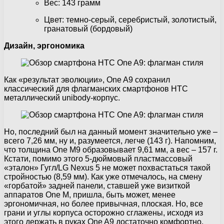
Вес: 143 грамм
Цвет: темно-серый, серебристый, золотистый,
гранатовый (бордовый)
Дизайн, эргономика
Как «результат эволюции», One A9 сохранил
классический для флагманских смартфонов HTC
металлический unibody-корпус.
Но, последний был на данный момент значительно уже –
всего 7,26 мм, ну и, разумеется, легче (143 г). Напомним,
что толщина One M9 образовывает 9,61 мм, а вес – 157 г.
Кстати, помимо этого 5-дюймовый пластмассовый
«эталон» Гугл/LG Nexus 5 не может похвастаться такой
стройностью (8,59 мм). Как уже отмечалось, на смену
«горбатой» задней панели, ставшей уже визиткой
аппаратов One M, пришла, быть может, менее
эргономичная, но более привычная, плоская. Но, все
грани и углы корпуса осторожно сглажены, исходя из
этого держать в руках One A9 достаточно комфортно.