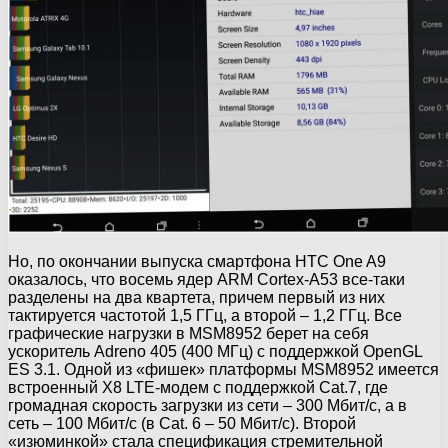
Но, по окончании выпуска смартфона HTC One A9
оказалось, что восемь ядер ARM Cortex-A53 все-таки
разделены на два квартета, причем первый из них
тактируется частотой 1,5 ГГц, а второй – 1,2 ГГц. Все
графические нагрузки в MSM8952 берет на себя
ускоритель Adreno 405 (400 МГц) с поддержкой OpenGL
ES 3.1. Одной из «фишек» платформы MSM8952 имеется
встроенный Х8 LTE-модем с поддержкой Cat.7, где
громадная скорость загрузки из сети – 300 Мбит/с, а в
сеть – 100 Мбит/с (в Cat. 6 – 50 Мбит/с). Второй
«изюминкой» стала спецификация стремительной