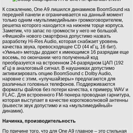
К сожалению, One A9 лишился динамиков BoomSound на
передней панели и ограничивается на данный момент
только одним «мультимедийным» громкоговорителем,
решетка которого находится на нижнем торце корпуса.
Заметим, что запас по громкости у него не большой.
«Фишкой» нового смартфона допустимо назвать
разработку Hi-Res Audio, которая снабжает уровень
качества звука, превосходящее CD (44 кГц, 16 бит).
«Умные» методы додают к имеющимся 16 разрядам еще
восемь, по окончании чего полученный код
преобразуется на встроенном 24-разрядном ЦАП (192
кГц) в аналоговый сигнал. В наушниках допустимо
активизировать опцию BoomSound c Dolby Audio,
наровне с этим, «улучшайзеры» предлагаются для
различных головных телефонов. Поддерживаются
форматы файлов без потери качества, к примеру, WAV и
FLAC. Для встроенного FM-тюнера проводная гарнитура,
которая выступает в качестве коротковолновой антенны
(вывести звук допустимо и на «мультимедийный»
динамик).
Начинка, производительность
По причине того, что для One A9 главное – это стильная