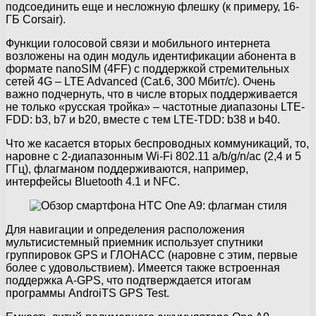
подсоединить еще и несложную флешку (к примеру, 16-
ГБ Corsair).
Функции голосовой связи и мобильного интернета
возложены на один модуль идентификации абонента в
формате nanoSIM (4FF) с поддержкой стремительных
сетей 4G – LTE Advanced (Cat.6, 300 Мбит/с). Очень
важно подчернуть, что в числе вторых поддерживается
не только «русская тройка» – частотные диапазоны LTE-
FDD: b3, b7 и b20, вместе с тем LTE-TDD: b38 и b40.
Что же касается вторых беспроводных коммуникаций, то,
наровне с 2-диапазонным Wi-Fi 802.11 a/b/g/n/ac (2,4 и 5
ГГц), флагманом поддерживаются, например,
интерфейсы Bluetooth 4.1 и NFC.
Для навигации и определения расположения
мультисистемный приемник использует спутники
группировок GPS и ГЛОНАСС (наровне с этим, первые
более с удовольствием). Имеется также встроенная
поддержка A-GPS, что подтверждается итогам
программы AndroiTS GPS Test.