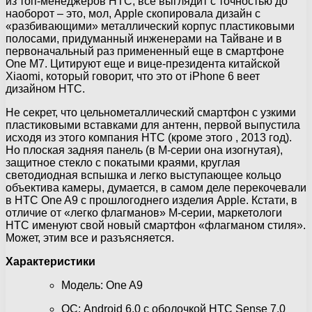
из топ-менеджеров HTC, все выглядит с точностью до
наоборот – это, мол, Apple скопировала дизайн с
«разбивающими» металлический корпус пластиковыми
полосами, придуманный инженерами на Тайване и в
первоначальный раз примененный еще в смартфоне
One M7. Цитируют еще и вице-президента китайской
Xiaomi, который говорит, что это от iPhone 6 веет
дизайном HTC.
Не секрет, что цельнометаллический смартфон с узкими
пластиковыми вставками для антенн, первой выпустила
исходя из этого компания HTC (кроме этого , 2013 год).
Но плоская задняя панель (в M-серии она изогнутая),
защитное стекло с покатыми краями, круглая
светодиодная вспышка и легко выступающее кольцо
объектива камеры, думается, в самом деле перекочевали
в HTC One A9 с прошлогоднего изделия Apple. Кстати, в
отличие от «легко флагманов» M-серии, маркетологи
HTC именуют свой новый смартфон «флагманом стиля».
Может, этим все и разъясняется.
Характеристики
Модель: One A9
ОС: Android 6.0 с оболочкой HTC Sense 7.0