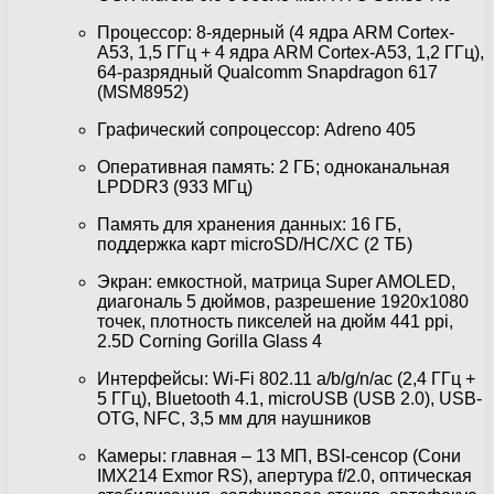
Процессор: 8-ядерный (4 ядра ARM Cortex-
A53, 1,5 ГГц + 4 ядра ARM Cortex-A53, 1,2 ГГц),
64-разрядный Qualcomm Snapdragon 617
(MSM8952)
Графический сопроцессор: Adreno 405
Оперативная память: 2 ГБ; одноканальная
LPDDR3 (933 МГц)
Память для хранения данных: 16 ГБ,
поддержка карт microSD/HC/XC (2 TБ)
Экран: емкостной, матрица Super AMOLED,
диагональ 5 дюймов, разрешение 1920х1080
точек, плотность пикселей на дюйм 441 ppi,
2.5D Corning Gorilla Glass 4
Интерфейсы: Wi-Fi 802.11 a/b/g/n/ac (2,4 ГГц +
5 ГГц), Bluetooth 4.1, microUSB (USB 2.0), USB-
OTG, NFC, 3,5 мм для наушников
Камеры: главная – 13 МП, BSI-сенсор (Сони
IMX214 Exmor RS), апертура f/2.0, оптическая