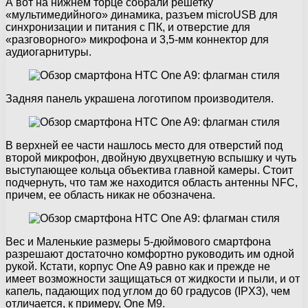
А вот на нижнем торце собрали решетку
«мультимедийного» динамика, разъем microUSB для
синхронизации и питания с ПК, и отверстие для
«разговорного» микрофона и 3,5-мм коннектор для
аудиогарнитуры.
Задняя панель украшена логотипом производителя.
В верхней ее части нашлось место для отверстий под
второй микрофон, двойную двухцветную вспышку и чуть
выступающее кольца объектива главной камеры. Стоит
подчернуть, что там же находится область антенны NFC,
причем, ее область никак не обозначена.
Вес и Маленькие размеры 5-дюймового смартфона
разрешают достаточно комфортно руководить им одной
рукой. Кстати, корпус One A9 равно как и прежде не
имеет возможности защищаться от жидкости и пыли, и от
капель, падающих под углом до 60 градусов (IPX3), чем
отличается, к примеру, One M9.