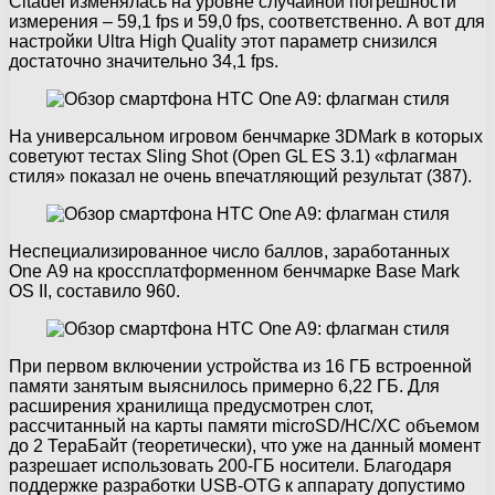
Citadel изменялась на уровне случайной погрешности
измерения – 59,1 fps и 59,0 fps, соответственно. А вот для
настройки Ultra High Quality этот параметр снизился
достаточно значительно 34,1 fps.
На универсальном игровом бенчмарке 3DMark в которых
советуют тестах Sling Shot (Open GL ES 3.1) «флагман
стиля» показал не очень впечатляющий результат (387).
Неспециализированное число баллов, заработанных
One А9 на кроссплатформенном бенчмарке Base Mark
OS II, составило 960.
При первом включении устройства из 16 ГБ встроенной
памяти занятым выяснилось примерно 6,22 ГБ. Для
расширения хранилища предусмотрен слот,
рассчитанный на карты памяти microSD/HC/XC объемом
до 2 ТераБайт (теоретически), что уже на данный момент
разрешает использовать 200-ГБ носители. Благодаря
поддержке разработки USB-OTG к аппарату допустимо