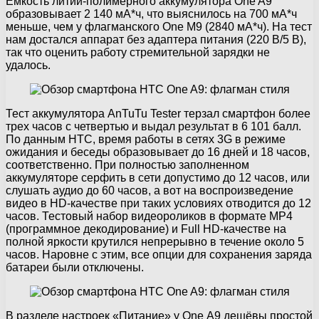
Емкость литий-полимерного аккумулятора One A9
образовывает 2 140 мА*ч, что выяснилось на 700 мА*ч
меньше, чем у флагманского One M9 (2840 мА*ч). На тест
нам достался аппарат без адаптера питания (220 В/5 В),
так что оценить работу стремительной зарядки не
удалось.
Тест аккумулятора AnTuTu Tester терзал смартфон более
трех часов с четвертью и выдал результат в 6 101 балл.
По данным HTC, время работы в сетях 3G в режиме
ожидания и беседы образовывает до 16 дней и 18 часов,
соответственно. При полностью заполненном
аккумуляторе серфить в сети допустимо до 12 часов, или
слушать аудио до 60 часов, а вот на воспроизведение
видео в HD-качестве при таких условиях отводится до 12
часов. Тестовый набор видеороликов в формате MP4
(программное декодирование) и Full HD-качестве на
полной яркости крутился непрерывно в течение около 5
часов. Наровне с этим, все опции для сохранения заряда
батареи были отключены.
В разделе настроек «Питание» у One А9 дешёвы простой