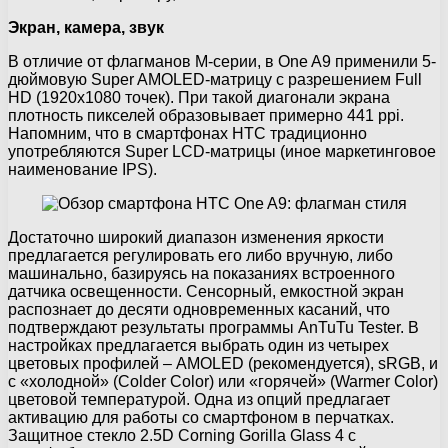
Экран, камера, звук
В отличие от флагманов M-серии, в One A9 применили 5-
дюймовую Super AMOLED-матрицу с разрешением Full
HD (1920х1080 точек). При такой диагонали экрана
плотность пикселей образовывает примерно 441 ppi.
Напомним, что в смартфонах HTC традиционно
употребляются Super LCD-матрицы (иное маркетинговое
наименование IPS).
Достаточно широкий диапазон изменения яркости
предлагается регулировать его либо вручную, либо
машинально, базируясь на показаниях встроенного
датчика освещенности. Сенсорный, емкостной экран
распознает до десяти одновременных касаний, что
подтверждают результаты программы AnTuTu Tester. В
настройках предлагается выбрать один из четырех
цветовых профилей – AMOLED (рекомендуется), sRGB, и
с «холодной» (Colder Color) или «горячей» (Warmer Color)
цветовой температурой. Одна из опций предлагает
активацию для работы со смартфоном в перчатках.
Защитное стекло 2.5D Corning Gorilla Glass 4 с