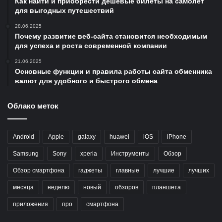
Как найти и приобрести дешёвые билеты на самолёт
для выгодных путешествий
28.06.2025
Почему развитие веб-сайта становится необходимым
для успеха и роста современной компании
21.06.2025
Основные функции и правила работы сайта обменника
валют для удобного и быстрого обмена
Облако меток
Android
Apple
galaxy
huawei
iOS
iPhone
Samsung
Sony
xperia
Инструменты
Обзор
Обзор смартфона
гаджеты
главные
лучшие
лучших
месяца
неделю
новый
обзоров
планшета
приложения
про
смартфона