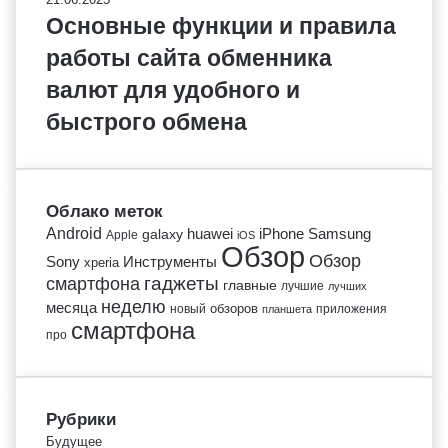
Основные функции и правила
работы сайта обменника
валют для удобного и
быстрого обмена
Облако меток
Android
huawei
iPhone
Samsung
galaxy
Apple
iOS
Обзор
Обзор
Sony
Инструменты
xperia
гаджеты
смартфона
главные
лучшие
лучших
неделю
месяца
обзоров
новый
приложения
планшета
смартфона
про
Рубрики
Будущее