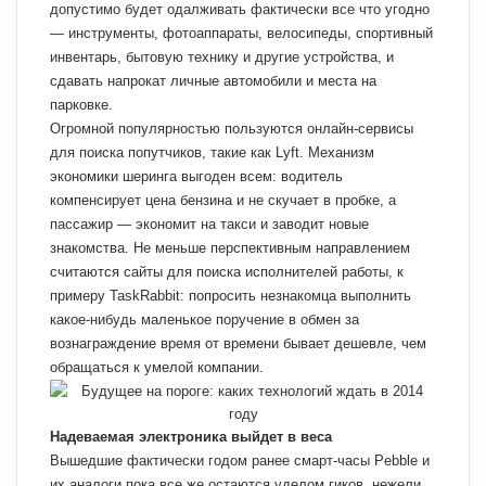
допустимо будет одалживать фактически все что угодно
— инструменты, фотоаппараты, велосипеды, спортивный
инвентарь, бытовую технику и другие устройства, и
сдавать напрокат личные автомобили и места на
парковке.
Огромной популярностью пользуются онлайн-сервисы
для поиска попутчиков, такие как Lyft. Механизм
экономики шеринга выгоден всем: водитель
компенсирует цена бензина и не скучает в пробке, а
пассажир — экономит на такси и заводит новые
знакомства. Не меньше перспективным направлением
считаются сайты для поиска исполнителей работы, к
примеру TaskRabbit: попросить незнакомца выполнить
какое-нибудь маленькое поручение в обмен за
вознаграждение время от времени бывает дешевле, чем
обращаться к умелой компании.
Надеваемая электроника выйдет в веса
Вышедшие фактически годом ранее смарт-часы Pebble и
их аналоги пока все же остаются уделом гиков, нежели