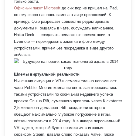
только расти.
Офисный пакет Microsoft
до сих пор не пришел на iPad,
но ему скоро нашлась замена в лице приложений. К
примеру, Quip разрешает совместно редактировать
документы и, общаясь в чате, обсуждать написанное,
Haiku Deck — создавать несложные презентации, а
Evernote — перекидывать заметки и фото между
устройствами, причем без посредника в виде другого
«облака».
Шлемы виртуальной реальности
Нынешняя ситуация с VR-шлемами сильно напоминает
часы Pebble. Многие компании опять заинтересовались
такими устройствами по окончании недавнего успеха
проекта Oculus Rift, сумевшего привлечь через Kickstarter
2,5 миллиона долларов. Rift, создатели которого
обещают максимально глубокое погружение в игры,
обязан показаться в 2014 году. А в январе персональный
VR-гаджет, который будет совместим с игровым
сервисом Steam, давала слово показать Valve. Также