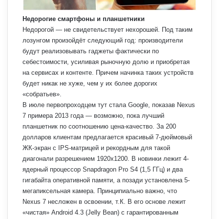
Недорогие смартфоны и планшетники
Недорогой — не свидетельствует нехорошей. Под таким
лозунгом произойдёт следующий год: производители
будут реализовывать гаджеты фактически по
себестоимости, усиливая рыночную долю и приобретая
на сервисах и контенте. Причем начинка таких устройств
будет никак не хуже, чем у их более дорогих
«собратьев».
В июле первопроходцем тут стала Google, показав Nexus
7 примера 2013 года — возможно, пока лучший
планшетник по соотношению цена-качество. За 200
долларов клиентам предлагается красивый 7-дюймовый
ЖК-экран с IPS-матрицей и рекордным для такой
диагонали разрешением 1920х1200. В новинки лежит 4-
ядерный процессор Snapdragon Pro S4 (1,5 ГГц) и два
гигабайта оперативной памяти, а позади установлена 5-
мегапиксельная камера. Принципиально важно, что
Nexus 7 несложен в освоении, т.К. В его основе лежит
«чистая» Android 4.3 (Jelly Bean) с гарантированным