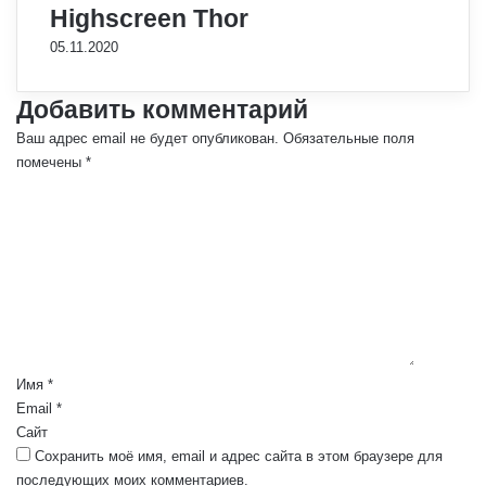
Highscreen Thor
05.11.2020
Добавить комментарий
Ваш адрес email не будет опубликован.
Обязательные поля
помечены
*
К
о
м
м
е
н
т
а
р
Имя
*
и
Email
*
й
Сайт
*
Сохранить моё имя, email и адрес сайта в этом браузере для
последующих моих комментариев.