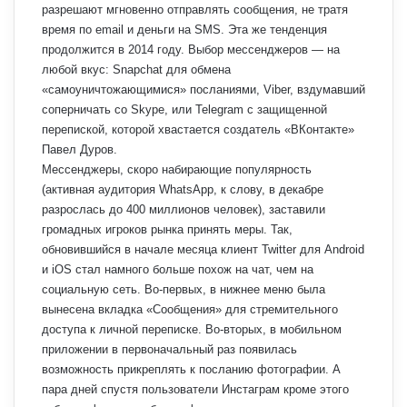
разрешают мгновенно отправлять сообщения, не тратя
время по email и деньги на SMS. Эта же тенденция
продолжится в 2014 году. Выбор мессенджеров — на
любой вкус: Snapchat для обмена
«самоуничтожающимися» посланиями, Viber, вздумавший
соперничать со Skype, или Telegram с защищенной
перепиской, которой хвастается создатель «ВКонтакте»
Павел Дуров.
Мессенджеры, скоро набирающие популярность
(активная аудитория WhatsApp, к слову, в декабре
разрослась до 400 миллионов человек), заставили
громадных игроков рынка принять меры. Так,
обновившийся в начале месяца клиент Twitter для Android
и iOS стал намного больше похож на чат, чем на
социальную сеть. Во-первых, в нижнее меню была
вынесена вкладка «Сообщения» для стремительного
доступа к личной переписке. Во-вторых, в мобильном
приложении в первоначальный раз появилась
возможность прикреплять к посланию фотографии. А
пара дней спустя пользователи Инстаграм кроме этого