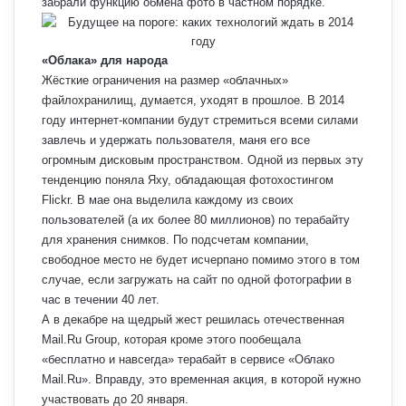
забрали функцию обмена фото в частном порядке.
«Облака» для народа
Жёсткие ограничения на размер «облачных»
файлохранилищ, думается, уходят в прошлое. В 2014
году интернет-компании будут стремиться всеми силами
завлечь и удержать пользователя, маня его все
огромным дисковым пространством. Одной из первых эту
тенденцию поняла Яху, обладающая фотохостингом
Flickr. В мае она выделила каждому из своих
пользователей (а их более 80 миллионов) по терабайту
для хранения снимков. По подсчетам компании,
свободное место не будет исчерпано помимо этого в том
случае, если загружать на сайт по одной фотографии в
час в течении 40 лет.
А в декабре на щедрый жест решилась отечественная
Mail.Ru Group, которая кроме этого пообещала
«бесплатно и навсегда» терабайт в сервисе «Облако
Mail.Ru». Вправду, это временная акция, в которой нужно
участвовать до 20 января.