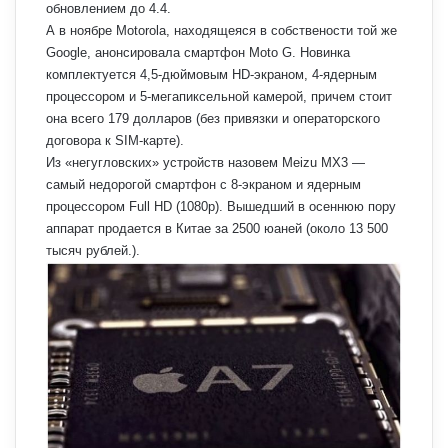
обновлением до 4.4.
А в ноябре Motorola, находящеяся в собствености той же
Google, анонсировала смартфон Moto G. Новинка
комплектуется 4,5-дюймовым HD-экраном, 4-ядерным
процессором и 5-мегапиксельной камерой, причем стоит
она всего 179 долларов (без привязки и операторского
договора к SIM-карте).
Из «негугловских» устройств назовем Meizu MX3 —
самый недорогой смартфон с 8-экраном и ядерным
процессором Full HD (1080p). Вышедший в осеннюю пору
аппарат продается в Китае за 2500 юаней (около 13 500
тысяч рублей.).