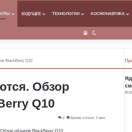
Я
ЗОРЫ
БУДУЩЕЕ
ТЕХНОЛОГИИ
КОСМОНАВТИКА
Войти
Switch skin
Пр
ов BlackBerry Q10
Яд
ются. Обзор
см
05
Berry Q10
0
Время чтения: 2 мин.