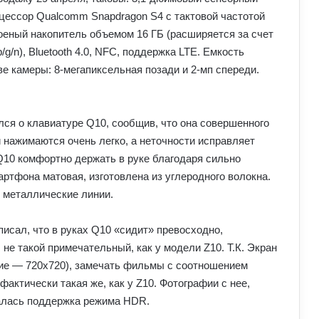
цессор Qualcomm Snapdragon S4 с тактовой частотой
троеный накопитель объемом 16 ГБ (расширяется за счет
/g/n), Bluetooth 4.0, NFC, поддержка LTE. Емкость
е камеры: 8-мегапиксельная позади и 2-мп спереди.
лся о клавиатуре Q10, сообщив, что она совершенного
 нажимаются очень легко, а неточности исправляет
Q10 комфортно держать в руке благодаря сильно
ртфона матовая, изготовлена из углеродного волокна.
 металлические линии.
писал, что в руках Q10 «сидит» превосходно,
 не такой примечательный, как у модели Z10. Т.К. Экран
ние — 720х720), замечать фильмы с соотношением
фактически такая же, как у Z10. Фотографии с нее,
залась поддержка режима HDR.