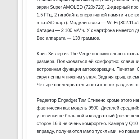
экран Super AMOLED (720х720), 2-ядерный про
1,5 ГГц, 2 гигабайта оперативной памяти и вс
microSD-карт). Модули связи — Wi-Fi (802.11a/b
батареи — 2 100 мА*ч. У смартфона имеется дв
Вес аппарата — 139 граммов.
Крис Зиглер из The Verge положительно отозва
размера. Пользоваться ей комфортно: клавиши
встроенная функция автокоррекции. Печатая, 
скругленным нижним углам. Задняя крышка сма
Четыре последовательности кнопок разделяют
Редактор Engadget Тим Стивенс кроме этого на
фактически как модель 9900. Дисплей средний:
у новинки не большой и квадратный (разреше
сторон 16:9 не очень комфортно. Камера у Q10 
вправду, получаются мало тусклыми, но пока