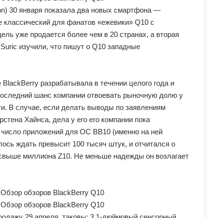
on) 30 января показала два новых смартфона —
е классический для фанатов «ежевики» Q10 с
ь уже продается более чем в 20 странах, а вторая
Suric изучили, что пишут о Q10 западные
 BlackBerry разрабатывала в течении целого года и
 последний шанс компании отвоевать рыночную долю у
ти. В случае, если делать выводы по заявлениям
стена Хайнса, дела у его его компании пока
о число приложений для ОС BB10 (именно на ней
ось ждать превысит 100 тысяч штук, и отчитался о
 свыше миллиона Z10. Не меньше надежды он возлагает
родажу 29 апреля, таковы: 3,1-дюймовый сенсорный