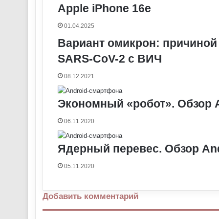
t
е
с
r
r
Apple iPhone 16e
н
и
01.04.2025
к
Вариант омикрон: причиной
и
SARS-CoV-2 с ВИЧ
08.12.2021
Экономный «робот». Обзор 
06.11.2020
Ядерный перевес. Обзор And
05.11.2020
Добавить комментарий