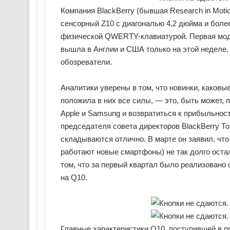
Компания BlackBerry (бывшая Research in Moti
сенсорный Z10 с диагональю 4,2 дюйма и боле
физической QWERTY-клавиатурой. Первая модел
вышла в Англии и США только на этой неделе. 
обозреватели.
Аналитики уверены в том, что новинки, каковые
положила в них все силы, — это, быть может,
Apple и Samsung и возвратиться к прибыльнос
председателя совета директоров BlackBerry Тор
складываются отлично. В марте он заявил, чт
работают новые смартфоны) не так долго остал
том, что за первый квартал было реализовано
на Q10.
Главные характеристики Q10, поступившей в п