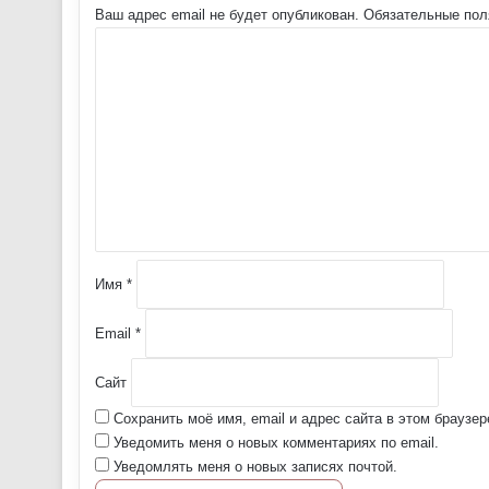
Ваш адрес email не будет опубликован.
Обязательные по
К
о
м
м
е
н
т
а
р
и
й
Имя
*
*
Email
*
Сайт
Сохранить моё имя, email и адрес сайта в этом брауз
Уведомить меня о новых комментариях по email.
Уведомлять меня о новых записях почтой.