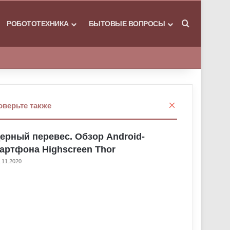
РОБОТОТЕХНИКА
БЫТОВЫЕ ВОПРОСЫ
Искать
З
оверьте также
а
к
ерный перевес. Обзор Android-
р
ы
артфона Highscreen Thor
т
.11.2020
ь