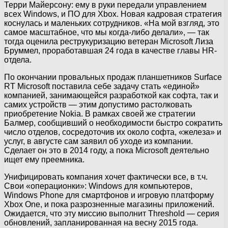
Терри Майерсону: ему в руки передали управлением
всех Windows, и ПО для Xbox. Новая кадровая стратегия
коснулась и маленьких сотрудников. «На мой взгляд, это
самое масштабное, что мы когда-либо делали», — так
тогда оценила реструкуризацию ветеран Microsoft Лиза
Бруммел, проработавшая 24 года в качестве главы HR-
отдела.
По окончании провальных продаж планшетников Surface
RT Microsoft поставила себе задачу стать «единой»
компанией, занимающейся разработкой как софта, так и
самих устройств — этим допустимо растолковать
приобретение Nokia. В рамках своей же стратегии
Балмер, сообщивший о необходимости быстро сократить
число отделов, сосредоточив их около софта, «железа» и
услуг, в августе сам заявил об уходе из компании.
Сделает он это в 2014 году, а пока Microsoft деятельно
ищет ему преемника.
Унифицировать компания хочет фактически все, в т.ч.
Свои «операционки»: Windows для компьютеров,
Windows Phone для смартфонов и игровую платформу
Xbox One, и пока разрозненные магазины приложений.
Ожидается, что эту миссию выполнит Threshold — серия
обновлений, запланированная на весну 2015 года.