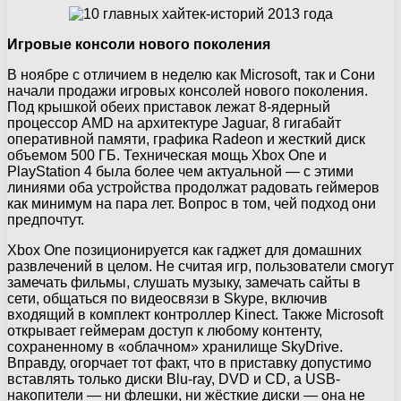
Игровые консоли нового поколения
В ноябре с отличием в неделю как Microsoft, так и Сони
начали продажи игровых консолей нового поколения.
Под крышкой обеих приставок лежат 8-ядерный
процессор AMD на архитектуре Jaguar, 8 гигабайт
оперативной памяти, графика Radeon и жесткий диск
объемом 500 ГБ. Техническая мощь Xbox One и
PlayStation 4 была более чем актуальной — с этими
линиями оба устройства продолжат радовать геймеров
как минимум на пара лет. Вопрос в том, чей подход они
предпочтут.
Xbox One позиционируется как гаджет для домашних
развлечений в целом. Не считая игр, пользователи смогут
замечать фильмы, слушать музыку, замечать сайты в
сети, общаться по видеосвязи в Skype, включив
входящий в комплект контроллер Kinect. Также Microsoft
открывает геймерам доступ к любому контенту,
сохраненному в «облачном» хранилище SkyDrive.
Вправду, огорчает тот факт, что в приставку допустимо
вставлять только диски Blu-ray, DVD и CD, а USB-
накопители — ни флешки, ни жёсткие диски — она не