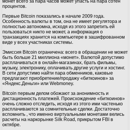
монет всего за пара часов может упасть на пара сотен
процентов.
Первые Bitcoin показались в начале 2009 года.
Особенность валюты в том, она не имеет регулятора и
полностью автономна, исходя из этого запретить ей
пользоваться никто не может, а информация о
транзакциях хранится на компьютере в зашифрованном
виде у всех участниках системы.
Эмиссия Bitcoin ограничена: всего в обращении не может
быть больше 21 миллиона «монет». Валютой допустимо
расплачиваться в онлайн-магазинах, брать фильмы,
музыку, электронику, оплачивать другие услуги и хостинг.
В сети допустимо найти пара обменников, каковые
предлагают приобретение/продажу «биткоинов» за
«Яндекс.Деньги» или Webmoney.
Bitcoin первым делом обожают за анонимность и
дистационность платежей. Происхождение «биткоинов»
очень сложно отследить, исходя из этого ими частенько
расплачиваются за сомнительные сделки. Достаточно
вспомнить , что именно виртуальными монетами велись
расчеты на наркорынке Silk Road, прикрытом FBI в
октябре.