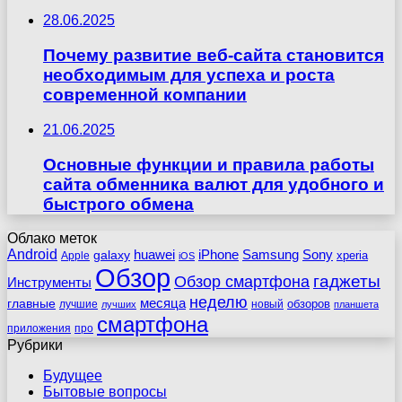
28.06.2025
Почему развитие веб-сайта становится
необходимым для успеха и роста
современной компании
21.06.2025
Основные функции и правила работы
сайта обменника валют для удобного и
быстрого обмена
Облако меток
Android
huawei
iPhone
Samsung
Sony
galaxy
xperia
Apple
iOS
Обзор
гаджеты
Обзор смартфона
Инструменты
неделю
главные
месяца
обзоров
лучшие
новый
лучших
планшета
смартфона
приложения
про
Рубрики
Будущее
Бытовые вопросы