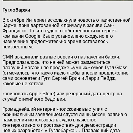
Гуглобаржи
В октябре Интернет всколыхнула новость о таинственной
барже, пришвартованной к причалу в заливе Сан-
Франциско. То, что судно в собственности интернет-
компании Google, было установлено сходу, но его
назначение продолжительно время оставалось
неизвестным.
СМИ выдвигали разные версии о назначении баржи.
Предполагалось, что на ней может разместиться
плавучий магазин по продаже «умных» очков Гугл Glass
(отмечалось, что такую идею якобы внесли предложение
сами основатели Гугл Сергей Брин и Ларри Пейдж,
каковые не хотели
копировать Apple Store) или резервный дата-центр на
случай стихийного бедствия.
Громаднейший интернет-поисковик выступил с
официальным заявлением спустя лишь месяц, заявив о
намерении использовать судно в качестве
«интерактивного пространства» для демонстрации
новых разработок. «‘Гуглобаржа’… Плавающий дата-