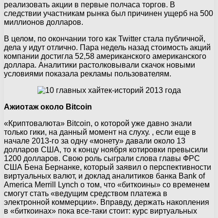
реализовать акции в первые полчаса торгов. В
следствии участникам рынка был причинен ущерб на 500
миллионов долларов.
В целом, по окончании того как Twitter стала публичной,
дела у идут отлично. Пара недель назад стоимость акций
компании достигла 52,58 американского американского
доллара. Аналитики растолковывали скачок новыми
условиями показала рекламы пользователям.
Ажиотаж около Bitcoin
«Криптовалюта» Bitcoin, о которой уже давно знали
только гики, на данный момент на слуху. , если еще в
начале 2013-го за одну «монету» давали около 13
долларов США, то к концу ноября котировки превысили
1200 долларов. Свою роль сыграли слова главы ФРС
США Бена Бернанке, который заявил о перспективности
виртуальных валют, и доклад аналитиков банка Bank of
America Merrill Lynch о том, что «биткоины» со временем
смогут стать «ведущим средством платежа в
электронной коммерции». Вправду, держать накопления
в «биткоинах» пока все-таки стоит: курс виртуальных