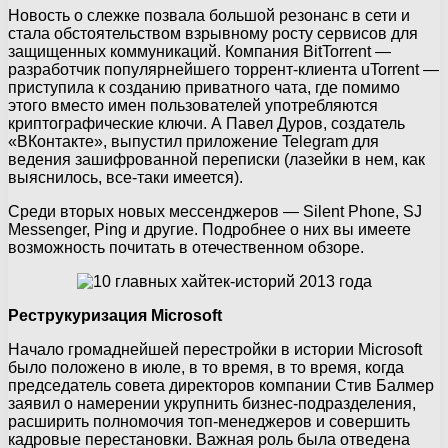
Новость о слежке позвала большой резонанс в сети и
стала обстоятельством взрывному росту сервисов для
защищенных коммуникаций. Компания BitTorrent —
разработчик популярнейшего торрент-клиента uTorrent —
приступила к созданию приватного чата, где помимо
этого вместо имен пользователей употребляются
криптографические ключи. А Павел Дуров, создатель
«ВКонтакте», выпустил приложение Telegram для
ведения зашифрованной переписки (лазейки в нем, как
выяснилось, все-таки имеется).
Среди вторых новых мессенджеров — Silent Phone, SJ
Messenger, Ping и другие. Подробнее о них вы имеете
возможность почитать в отечественном обзоре.
Реструкуризация Microsoft
Начало громаднейшей перестройки в истории Microsoft
было положено в июле, в то время, в то время, когда
председатель совета директоров компании Стив Балмер
заявил о намерении укрупнить бизнес-подразделения,
расширить полномочия топ-менеджеров и совершить
кадровые перестановки. Важная роль была отведена