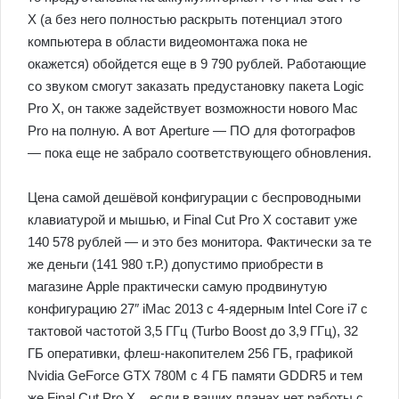
X (а без него полностью раскрыть потенциал этого
компьютера в области видеомонтажа пока не
окажется) обойдется еще в 9 790 рублей. Работающие
со звуком смогут заказать предустановку пакета Logic
Pro X, он также задействует возможности нового Mac
Pro на полную. А вот Aperture — ПО для фотографов
— пока еще не забрало соответствующего обновления.
Цена самой дешёвой конфигурации с беспроводными
клавиатурой и мышью, и Final Cut Pro X составит уже
140 578 рублей — и это без монитора. Фактически за те
же деньги (141 980 т.Р.) допустимо приобрести в
магазине Apple практически самую продвинутую
конфигурацию 27″ iMac 2013 с 4-ядерным Intel Core i7 с
тактовой частотой 3,5 ГГц (Turbo Boost до 3,9 ГГц), 32
ГБ оперативки, флеш-накопителем 256 ГБ, графикой
Nvidia GeForce GTX 780M с 4 ГБ памяти GDDR5 и тем
же Final Cut Pro X. , если в ваших планах нет работы с