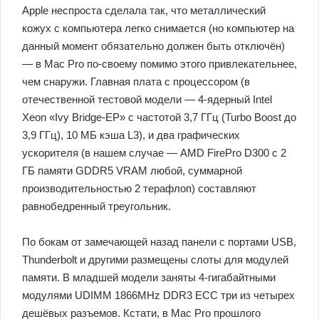
Apple неспроста сделала так, что металлический
кожух с компьютера легко снимается (но компьютер на
данный момент обязательно должен быть отключён)
— в Mac Pro по-своему помимо этого привлекательнее,
чем снаружи. Главная плата с процессором (в
отечественной тестовой модели — 4-ядерный Intel
Xeon «Ivy Bridge-EP» с частотой 3,7 ГГц (Turbo Boost до
3,9 ГГц), 10 МБ кэша L3), и два графических
ускорителя (в нашем случае — AMD FirePro D300 с 2
ГБ памяти GDDR5 VRAM любой, суммарной
производительностью 2 терафлоп) составляют
равнобедренный треугольник.
По бокам от замечающей назад панели с портами USB,
Thunderbolt и другими размещены слоты для модулей
памяти. В младшей модели заняты 4-гигабайтными
модулями UDIMM 1866MHz DDR3 ECC три из четырех
дешёвых разъемов. Кстати, в Mac Pro прошлого