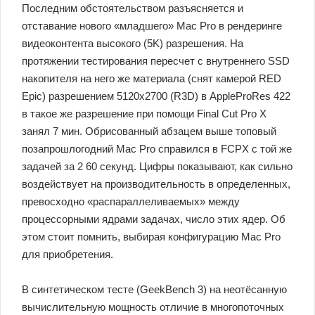
Последним обстоятельством разъясняется и
отставание нового «младшего» Mac Pro в рендеринге
видеоконтента высокого (5K) разрешения. На
протяжении тестирования пересчет с внутреннего SSD
накопителя на него же материала (снят камерой RED
Epic) разрешением 5120х2700 (R3D) в AppleProRes 422
в такое же разрешение при помощи Final Cut Pro X
занял 7 мин. Обрисованный абзацем выше топовый
позапрошлогодний Mac Pro справился в FCPX с той же
задачей за 2 60 секунд. Цифры показывают, как сильно
воздействует на производительность в определенных,
превосходно «распараллеливаемых» между
процессорными ядрами задачах, число этих ядер. Об
этом стоит помнить, выбирая конфигурацию Mac Pro
для приобретения.
В синтетическом тесте (GeekBench 3) на неотёсанную
вычислительную мощность отличие в многопоточных